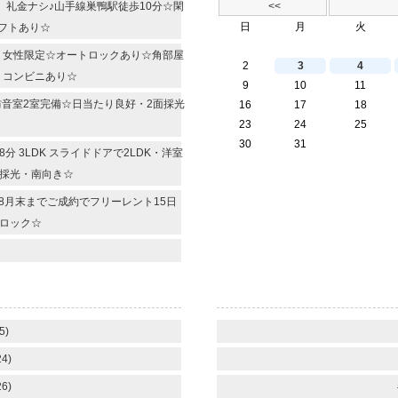
R 礼金ナシ♪山手線巣鴨駅徒歩10分☆閑
<<
日
月
火
フトあり☆
R 女性限定☆オートロックあり☆角部屋
2
3
4
・コンビニあり☆
9
10
11
 防音室2室完備☆日当たり良好・2面採光
16
17
18
23
24
25
30
31
 3LDK スライドドアで2LDK・洋室
面採光・南向き☆
 8月末までご成約でフリーレント15日
ロック☆
5)
4)
6)