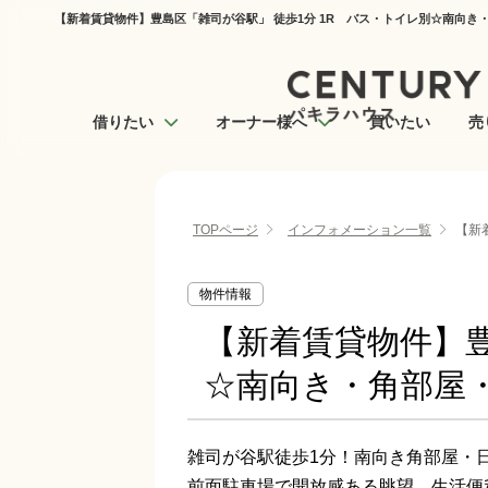
【新着賃貸物件】豊島区「雑司が谷駅」 徒歩1分 1R バス・トイレ別☆南向き
借りたい
オーナー様へ
買いたい
売
TOPページ
インフォメーション一覧
【新
物件情報
【新着賃貸物件】豊
☆南向き・角部屋
雑司が谷駅徒歩1分！南向き角部屋・
前面駐車場で開放感ある眺望。生活便