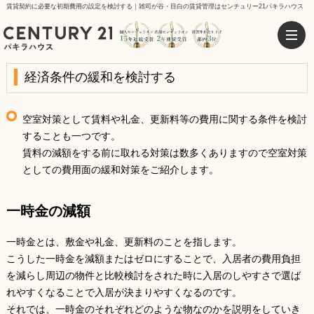
賃貸契約に必要な初期費用の設定を検討する｜雑司が谷・目白の賃貸管理はセンチュリー21パキラハウス