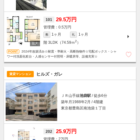
29.5万円
101
0.5万円
1ヶ月
1ヶ月
敷
礼
2
階
3LDK（74.59ｍ
）
2024年改築済み☆耐震・準耐火・高断熱物件☆宅配ボックス・シャ
ワー付洗面化粧台・人感センサー付照明・床暖房等、設備充実☆
ヒルズ・ガレ
賃貸マンション
ＪＲ山手線
池袋駅
/ 徒歩6分
築年月1988年2月 / 4階建
東京都豊島区南池袋１丁目
25.9万円
202
2万円