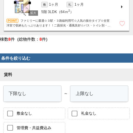
1ヶ月
1ヶ月
敷
礼
2
5階
3LDK（64ｍ
）
ファミリーに最適☆３駅・３路線利用可☆人気の振分タイプ☆全室
洋室で収納もたっぷりあります！！二面採光・通風良好☆バス・トイレ別・独
立洗面台など設備充実☆
棟数
8
件 (総物件数：
8
件)
条件を絞り込む
賃料
～
敷金なし
礼金なし
管理費・共益費込み