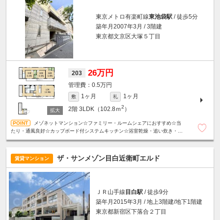
東京メトロ有楽町線
東池袋駅
/ 徒歩5分
築年月2007年3月 / 3階建
東京都文京区大塚５丁目
26万円
203
0.5万円
1ヶ月
1ヶ月
敷
礼
2
2階
3LDK（102.8ｍ
）
メゾネットマンション☆ファミリー・ルームシェアにおすすめ☆当
たり・通風良好☆カップボード付システムキッチン☆浴室乾燥・追い炊き・各
階にトイレなど設備充実です☆TV付インターホンで安心☆収納たっぷり☆
ザ・サンメゾン目白近衛町エルド
賃貸マンション
ＪＲ山手線
目白駅
/ 徒歩9分
築年月2015年3月 / 地上3階建/地下1階建
東京都新宿区下落合２丁目