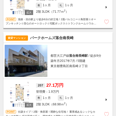
1ヶ月
1ヶ月
敷
礼
2
2階
3LDK（71.77ｍ
）
池袋・目白駅より徒歩6分の好立地！2面バルコニー☆角部屋☆オー
プンキッチン☆安心のオートロック☆宅配ボックス☆トランクルーム☆ウルト
ラファインバブル☆浴室乾燥機☆設備充実！
パークホームズ落合南長崎
賃貸マンション
都営大江戸線
落合南長崎駅
/ 徒歩9分
築年月2017年7月 / 5階建
東京都豊島区南長崎２丁目
27.1万円
207
1.9万円
1ヶ月
1ヶ月
敷
礼
2
2階
3LDK（68.98ｍ
）
分譲タイプ！2階・角部屋！閑静な住宅地！ 重厚感あるシックなカ