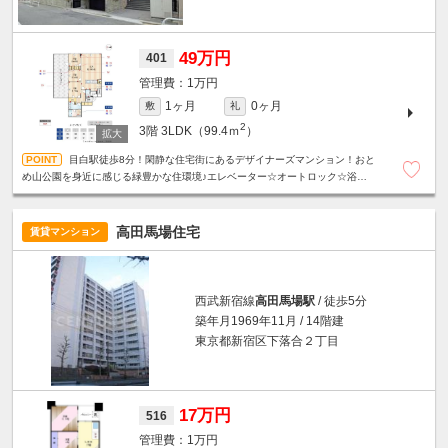
49万円
401
1万円
1ヶ月
0ヶ月
敷
礼
2
3階
3LDK（99.4ｍ
）
目白駅徒歩8分！閑静な住宅街にあるデザイナーズマンション！おと
め山公園を身近に感じる緑豊かな住環境♪エレベーター☆オートロック☆浴室乾
燥機☆追い炊き機能☆温水洗浄便座☆ウォークインクローゼット☆
高田馬場住宅
賃貸マンション
西武新宿線
高田馬場駅
/ 徒歩5分
築年月1969年11月 / 14階建
東京都新宿区下落合２丁目
17万円
516
1万円