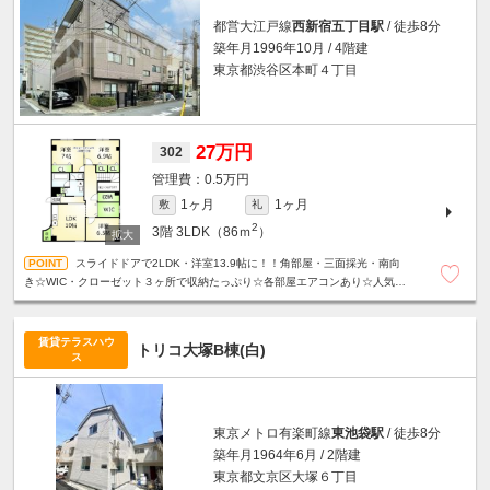
都営大江戸線
西新宿五丁目駅
/ 徒歩8分
築年月1996年10月 / 4階建
東京都渋谷区本町４丁目
27万円
302
0.5万円
1ヶ月
1ヶ月
敷
礼
2
3階
3LDK（86ｍ
）
スライドドアで2LDK・洋室13.9帖に！！角部屋・三面採光・南向
き☆WIC・クローゼット３ヶ所で収納たっぷり☆各部屋エアコンあり☆人気の
振分タイプ☆宅配ボックス☆夜間オートロック☆
賃貸テラスハウ
トリコ大塚B棟(白)
ス
東京メトロ有楽町線
東池袋駅
/ 徒歩8分
築年月1964年6月 / 2階建
東京都文京区大塚６丁目