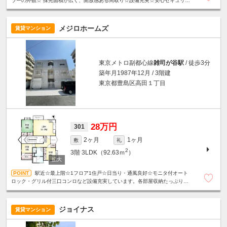
ラーの外観☆ 採光面積が広く、開放感ある間取り☆設備充実☆安心セキュリテ
ィ☆駐車場2台空きあり（1/6確認時点）
メジロホームズ
賃貸マンション
東京メトロ副都心線
雑司が谷駅
/ 徒歩3分
築年月1987年12月 / 3階建
東京都豊島区高田１丁目
28万円
301
2ヶ月
1ヶ月
敷
礼
2
3階
3LDK（92.63ｍ
）
駅近☆最上階☆1フロア1住戸☆日当り・通風良好☆モニタ付オート
ロック・グリル付三口コンロなど設備充実しています。各部屋収納たっぷり・
ＷＩＣあり！！全居室エアコン☆２面バルコニー☆外観タイル貼り☆
ジョイナス
賃貸マンション