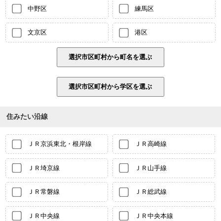
中野区
練馬区
文京区
港区
住みたい沿線
ＪＲ京浜東北・根岸線
ＪＲ高崎線
ＪＲ埼京線
ＪＲ山手線
ＪＲ常磐線
ＪＲ総武線
ＪＲ中央線
ＪＲ中央本線