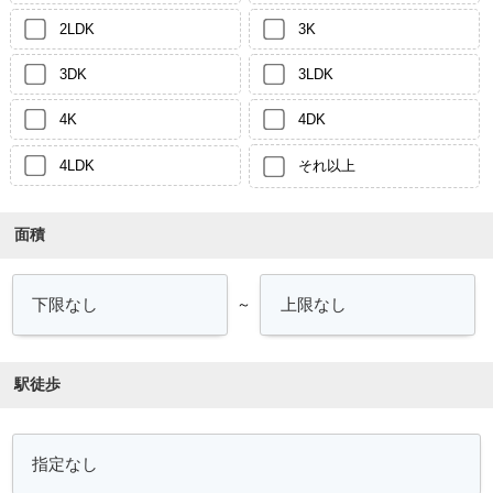
2LDK
3K
3DK
3LDK
4K
4DK
4LDK
それ以上
面積
～
駅徒歩