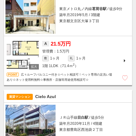
東京メトロ丸ノ内線
茗荷谷駅
/ 徒歩9分
築年月2019年5月 / 3階建
東京都文京区大塚３丁目
21.5万円
A
1.5万円
1ヶ月
1ヶ月
敷
礼
2
1階
1LDK（71.4ｍ
）
広々ルーフバルコニー付き☆ペット相談可！ペット専用の足洗い場
あり☆ネット使用料無料☆事務所・店舗等用途使用相談可☆
Cielo Azul
賃貸マンション
ＪＲ山手線
目白駅
/ 徒歩5分
築年月2020年11月 / 4階建
東京都豊島区西池袋２丁目