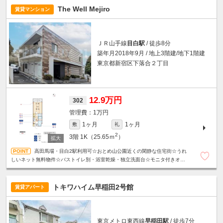
The Well Mejiro
賃貸マンション
ＪＲ山手線
目白駅
/ 徒歩8分
築年月2018年9月 / 地上3階建/地下1階建
東京都新宿区下落合２丁目
12.9万円
302
1万円
1ヶ月
1ヶ月
敷
礼
2
3階
1K（25.65ｍ
）
高田馬場・目白2駅利用可☆おとめ山公園近くの閑静な住宅街☆うれ
しいネット無料物件☆バストイレ別・浴室乾燥・独立洗面台☆モニタ付きオー
トロック・宅配ボックス・24Hゴミ出し可☆
トキワハイム早稲田2号館
賃貸アパート
東京メトロ東西線
早稲田駅
/ 徒歩7分