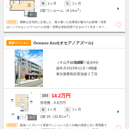
1ヶ月
1ヶ月
敷
礼
2
2階
ワンルーム（9.14ｍ
）
閑静な住宅街に立地した、落ち着いた住環境が魅力のお部屋！浴室
はシンプルなシャワールーム仕様！空間を有効活用できるロフト付き！オート
ロック＆TVモニター付インターホン付きで安心♪
Oceano Azul(オセアノアズール)
賃貸マンション
ＪＲ山手線
池袋駅
/ 徒歩9分
築年月2023年11月 / 4階建
東京都豊島区西池袋２丁目
14.2万円
103
0.8万円
1ヶ月
1ヶ月
敷
礼
2
1階
1K（32.81ｍ
）
築浅ハイグレード賃貸マンション☆広々10帖の居室と広い専用庭で