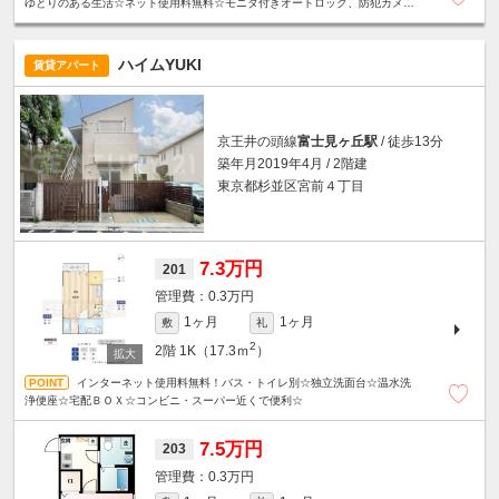
ゆとりのある生活☆ネット使用料無料☆モニタ付きオートロック、防犯カメ
ラ、カードキーシステムで安心セキュリティ◎
ハイムYUKI
賃貸アパート
京王井の頭線
富士見ヶ丘駅
/ 徒歩13分
築年月2019年4月 / 2階建
東京都杉並区宮前４丁目
7.3万円
201
0.3万円
1ヶ月
1ヶ月
敷
礼
2
2階
1K（17.3ｍ
）
インターネット使用料無料！バス・トイレ別☆独立洗面台☆温水洗
浄便座☆宅配ＢＯＸ☆コンビニ・スーパー近くで便利☆
7.5万円
203
0.3万円