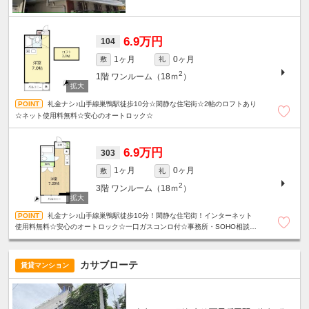
6.9万円
104
1ヶ月
0ヶ月
敷
礼
2
1階
ワンルーム（18ｍ
）
礼金ナシ♪山手線巣鴨駅徒歩10分☆閑静な住宅街☆2帖のロフトあり
☆ネット使用料無料☆安心のオートロック☆
6.9万円
303
1ヶ月
0ヶ月
敷
礼
2
3階
ワンルーム（18ｍ
）
礼金ナシ♪山手線巣鴨駅徒歩10分！閑静な住宅街！インターネット
使用料無料☆安心のオートロック☆一口ガスコンロ付☆事務所・SOHO相談可
☆
カサブローテ
賃貸マンション