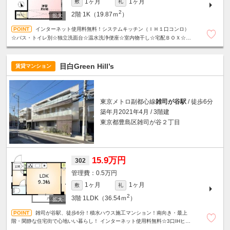
1ヶ月
1ヶ月
敷
礼
2
2階
1K（19.87ｍ
）
インターネット使用料無料！システムキッチン（ＩＨ１口コンロ）
☆バス・トイレ別☆独立洗面台☆温水洗浄便座☆室内物干し☆宅配ＢＯＸ☆コ
ンビニ・スーパー近くで便利☆
目白Green Hill’s
賃貸マンション
東京メトロ副都心線
雑司が谷駅
/ 徒歩6分
築年月2021年4月 / 3階建
東京都豊島区雑司が谷２丁目
15.9万円
302
0.5万円
1ヶ月
1ヶ月
敷
礼
2
3階
1LDK（36.54ｍ
）
雑司が谷駅、徒歩6分！積水ハウス施工マンション！南向き・最上
階・閑静な住宅街で心地いい暮らし！ インターネット使用料無料☆3口IHヒー
ター☆グリル付システムキッチン☆オートロック☆防犯カメラ☆