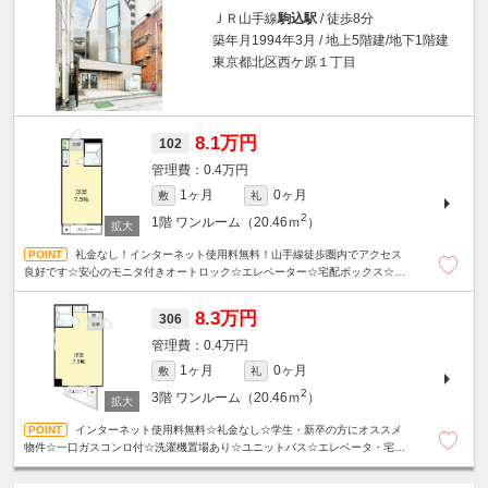
ＪＲ山手線
駒込駅
/ 徒歩8分
築年月1994年3月 / 地上5階建/地下1階建
東京都北区西ケ原１丁目
8.1万円
102
0.4万円
1ヶ月
0ヶ月
敷
礼
2
1階
ワンルーム（20.46ｍ
）
礼金なし！インターネット使用料無料！山手線徒歩圏内でアクセス
良好です☆安心のモニタ付きオートロック☆エレベーター☆宅配ボックス☆洗
濯機置場あり☆
8.3万円
306
0.4万円
1ヶ月
0ヶ月
敷
礼
2
3階
ワンルーム（20.46ｍ
）
インターネット使用料無料☆礼金なし☆学生・新卒の方にオススメ
物件☆一口ガスコンロ付☆洗濯機置場あり☆ユニットバス☆エレベータ・宅配
ボックス☆山手線徒歩圏内でアクセス良好です☆