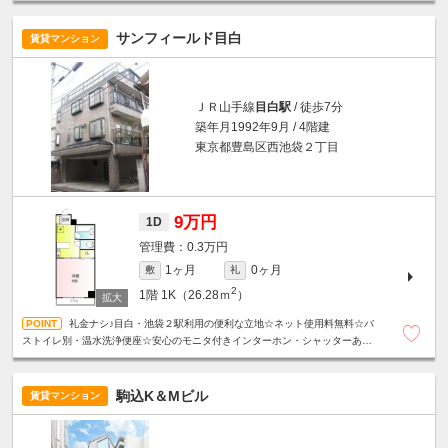
サンフィールド目白
賃貸マンション
ＪＲ山手線
目白駅
/ 徒歩7分
築年月1992年9月 / 4階建
東京都豊島区西池袋２丁目
9万円
1D
0.3万円
1ヶ月
0ヶ月
敷
礼
2
1階
1K（26.28ｍ
）
礼金ナシ♪目白・池袋２駅利用の便利な立地☆ネット使用料無料☆バ
ストイレ別・温水洗浄便座☆安心のモニタ付きインターホン・シャッターあり
☆
駒込K＆Mビル
賃貸マンション