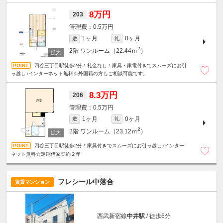
8万円
203
0.5万円
1ヶ月
0ヶ月
敷
礼
2
2階
ワンルーム（22.44ｍ
）
四谷三丁目駅徒歩2分！礼金なし！家具・家電付きでスムーズにお引
っ越し♪インターネット無料☆外国籍の方もご相談可能です。
8.3万円
206
0.5万円
1ヶ月
0ヶ月
敷
礼
2
2階
ワンルーム（23.12ｍ
）
四谷三丁目駅徒歩2分！家具付きでスムーズにお引っ越し♪インター
ネット無料☆定期借家契約２年
フレシール中落合
賃貸マンション
西武新宿線
中井駅
/ 徒歩6分