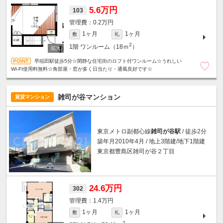
5.6万円
103
0.2万円
1ヶ月
1ヶ月
敷
礼
2
1階
ワンルーム（18ｍ
）
早稲田駅徒歩5分☆閑静な住宅街のロフト付ワンルーム☆うれしい
WI-FI使用料無料☆角部屋・窓が多く日当たり・通風良好です☆
雑司が谷マンション
賃貸マンション
東京メトロ副都心線
雑司が谷駅
/ 徒歩2分
築年月2010年4月 / 地上3階建/地下1階建
東京都豊島区雑司が谷２丁目
24.6万円
302
1.4万円
1ヶ月
1ヶ月
敷
礼
2