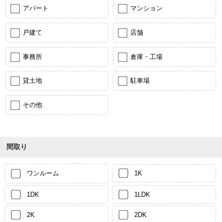
アパート
マンション
戸建て
店舗
事務所
倉庫・工場
貸土地
駐車場
その他
間取り
ワンルーム
1K
1DK
1LDK
2K
2DK