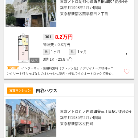
東京メトロ副都心線
西早稲田駅
/ 徒歩4分
築年月1998年2月 / 4階建
東京都新宿区西早稲田２丁目
8.2万円
301
0.3万円
1ヶ月
1ヶ月
敷
礼
2
3階
1K（23.8ｍ
）
インターネット使用料無料（フレッツ光）☆デザイナーズ物件☆コ
ンクリート打ちっぱなしのオシャレな室内・外観です☆オートロックで安心☆
二口ガスキッチン付☆各所収納あり☆駐輪場１台無料☆室内洗濯機置場あり☆
四谷ハウス
賃貸マンション
東京メトロ丸ノ内線
四谷三丁目駅
/ 徒歩2分
築年月1985年2月 / 4階建
東京都新宿区左門町