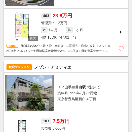
23.6万円
403
1.2万円
1ヶ月
1ヶ月
敷
礼
2
4階
1LDK（47.02ｍ
）
目白駅徒歩5分！最上階・南向き・二面採光・日当り良好！ネット無
料(指定プロバイダー利用)♪浴室乾燥機☆WIC・SC付きで収納豊富☆オートロッ
ク☆防犯カメラ☆宅配BOX☆24時間ゴミ出し可能☆
メゾン・アミティエ
賃貸マンション
ＪＲ山手線
目白駅
/ 徒歩8分
築年月1999年7月 / 2階建
東京都豊島区目白４丁目
7.5万円
103
5,000円