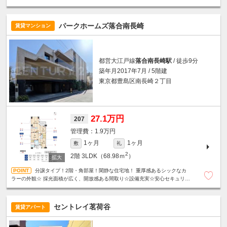
パークホームズ落合南長崎
賃貸マンション
都営大江戸線
落合南長崎駅
/ 徒歩9分
築年月2017年7月 / 5階建
東京都豊島区南長崎２丁目
27.1万円
207
1.9万円
1ヶ月
1ヶ月
敷
礼
2
2階
3LDK（68.98ｍ
）
分譲タイプ！2階・角部屋！閑静な住宅地！ 重厚感あるシックなカ
ラーの外観☆ 採光面積が広く、開放感ある間取り☆設備充実☆安心セキュリテ
ィ☆駐車場2台空きあり（1/6確認時点）
セントレイ茗荷谷
賃貸アパート