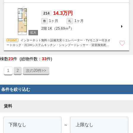
ッサー・浴室換気乾燥機☆
14.3万円
214
1ヶ月
1ヶ月
敷
礼
2
2階
1K（25.69ｍ
）
インターネット無料☆設備充実☆エレベーター・TVモニター付きオ
ートロック・2口IHシステムキッチン・シャンプードレッサー・浴室換気乾燥
機☆
棟数
23
件 (総物件数：
33
件)
1
2
次の20件>>
条件を絞り込む
賃料
～