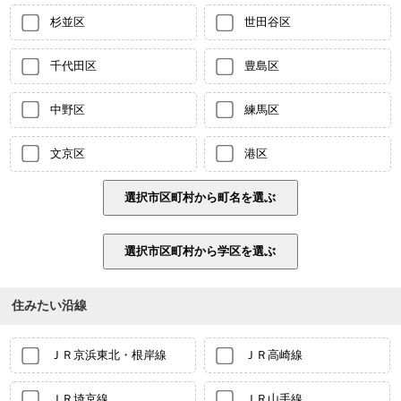
杉並区
世田谷区
千代田区
豊島区
中野区
練馬区
文京区
港区
住みたい沿線
ＪＲ京浜東北・根岸線
ＪＲ高崎線
ＪＲ埼京線
ＪＲ山手線