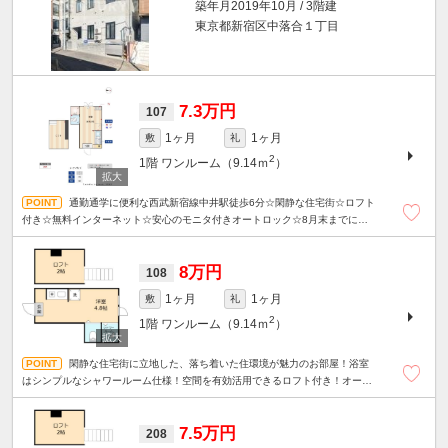
築年月2019年10月 / 3階建
東京都新宿区中落合１丁目
7.3万円
107
1ヶ月
1ヶ月
敷
礼
2
1階
ワンルーム（9.14ｍ
）
通勤通学に便利な西武新宿線中井駅徒歩6分☆閑静な住宅街☆ロフト
付き☆無料インターネット☆安心のモニタ付きオートロック☆8月末までにご成
約いただいた方に限り、フリーレント15日分！
8万円
108
1ヶ月
1ヶ月
敷
礼
2
1階
ワンルーム（9.14ｍ
）
閑静な住宅街に立地した、落ち着いた住環境が魅力のお部屋！浴室
はシンプルなシャワールーム仕様！空間を有効活用できるロフト付き！オート
ロック＆TVモニター付インターホン付きで安心♪
7.5万円
208