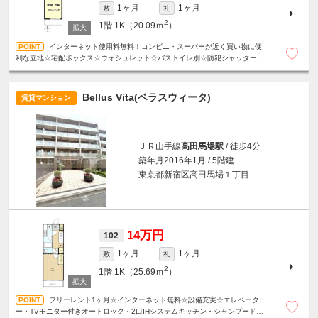
1ヶ月
1ヶ月
敷
礼
2
1階
1K（20.09ｍ
）
インターネット使用料無料！コンビニ・スーパーが近く買い物に便
利な立地☆宅配ボックス☆ウォシュレット☆バストイレ別☆防犯シャッター
☆TVモニター付きインターホン☆
Bellus Vita(ベラスウィータ)
賃貸マンション
ＪＲ山手線
高田馬場駅
/ 徒歩4分
築年月2016年1月 / 5階建
東京都新宿区高田馬場１丁目
14万円
102
1ヶ月
1ヶ月
敷
礼
2
1階
1K（25.69ｍ
）
フリーレント1ヶ月☆インターネット無料☆設備充実☆エレベータ
ー・TVモニター付きオートロック・2口IHシステムキッチン・シャンプードレ