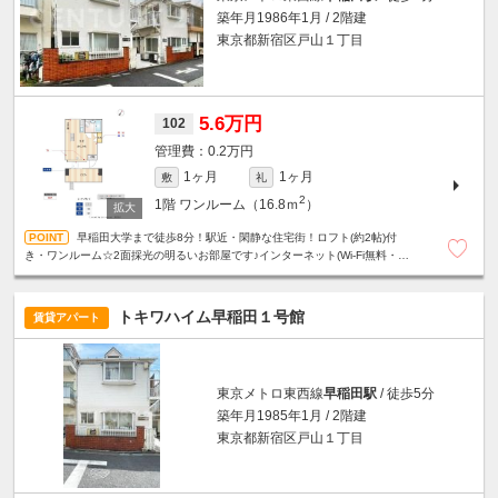
築年月1986年1月 / 2階建
東京都新宿区戸山１丁目
5.6万円
102
0.2万円
1ヶ月
1ヶ月
敷
礼
2
1階
ワンルーム（16.8ｍ
）
早稲田大学まで徒歩8分！駅近・閑静な住宅街！ロフト(約2帖)付
き・ワンルーム☆2面採光の明るいお部屋です♪インターネット(Wi-Fi無料・
1Gbps)
トキワハイム早稲田１号館
賃貸アパート
東京メトロ東西線
早稲田駅
/ 徒歩5分
築年月1985年1月 / 2階建
東京都新宿区戸山１丁目