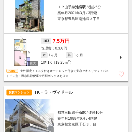
ＪＲ山手線
池袋駅
/ 徒歩5分
築年月2001年3月 / 3階建
東京都豊島区南池袋３丁目
7.5万円
103
0.3万円
1ヶ月
1ヶ月
敷
礼
2
1階
1K（19.25ｍ
）
女性限定！モニタ付きオートロック付きで安心セキュリティ！バス
トイレ別・温水洗浄便座☆宅配ボックスあり☆
TK・ラ・ヴィドール
賃貸マンション
都営三田線
千石駅
/ 徒歩10分
築年月1988年6月 / 4階建
東京都文京区千石３丁目