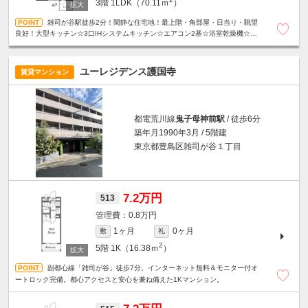
3階
1LDK（70.11ｍ
）
雑司が谷駅徒歩2分！閑静な住宅地！最上階・角部屋・日当り・眺望
良好！大型キッチン☆3口IHシステムキッチン☆エアコン2基☆浴室乾燥機☆温
水洗浄便座☆モニター付きオートロック☆宅配ボックス等、設備充実☆
ユーレジデンス護国寺
賃貸マンション
都電荒川線
鬼子母神前駅
/ 徒歩6分
築年月1990年3月 / 5階建
東京都豊島区雑司が谷１丁目
7.2万円
513
0.8万円
1ヶ月
0ヶ月
敷
礼
2
5階
1K（16.38ｍ
）
副都心線「雑司が谷」徒歩7分。インターネット無料＆モニター付オ
ートロック完備。都心アクセスと安心を兼ね備えた1Kマンション。