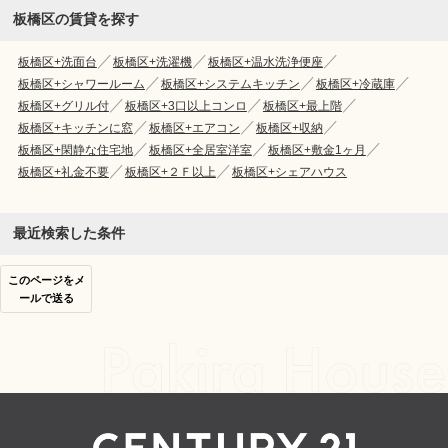
板橋区の賃貸を探す
板橋区+洗面台
板橋区+洗濯機
板橋区+温水洗浄便座
板橋区+シャワールーム
板橋区+システムキッチン
板橋区+冷蔵庫
板橋区+グリル付
板橋区+3口以上コンロ
板橋区+最上階
板橋区+キッチンに窓
板橋区+エアコン
板橋区+収納
板橋区+閑静な住宅地
板橋区+全居室洋室
板橋区+敷金1ヶ月
板橋区+礼金不要
板橋区+２Ｆ以上
板橋区+シェアハウス
最近検索した条件
このページをメ
ールで送る