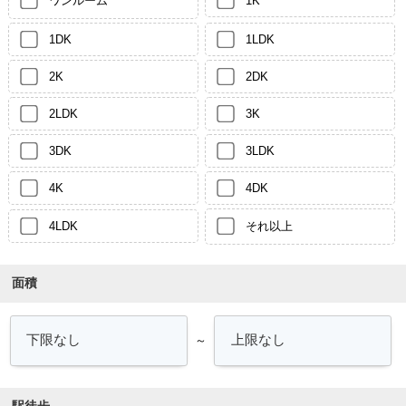
ワンルーム
1K
1DK
1LDK
2K
2DK
2LDK
3K
3DK
3LDK
4K
4DK
4LDK
それ以上
面積
～