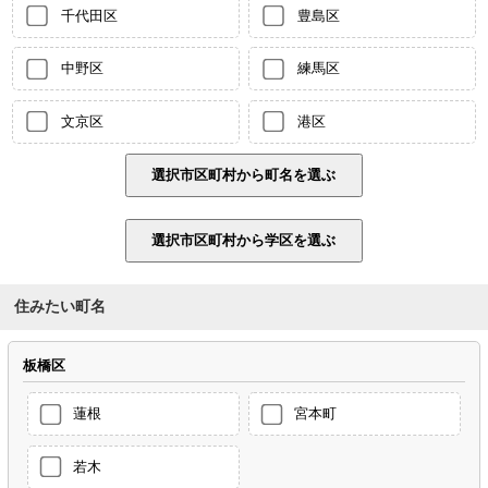
千代田区
豊島区
中野区
練馬区
文京区
港区
住みたい町名
板橋区
蓮根
宮本町
若木