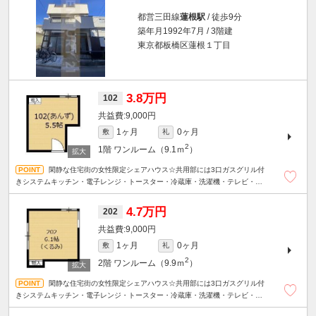
都営三田線
蓮根駅
/ 徒歩9分
築年月1992年7月 / 3階建
東京都板橋区蓮根１丁目
3.8万円
102
9,000円
1ヶ月
0ヶ月
敷
礼
2
1階
ワンルーム（9.1ｍ
）
閑静な住宅街の女性限定シェアハウス☆共用部には3口ガスグリル付
きシステムキッチン・電子レンジ・トースター・冷蔵庫・洗濯機・テレビ・炊
飯器があります☆
4.7万円
202
9,000円
1ヶ月
0ヶ月
敷
礼
2
2階
ワンルーム（9.9ｍ
）
閑静な住宅街の女性限定シェアハウス☆共用部には3口ガスグリル付
きシステムキッチン・電子レンジ・トースター・冷蔵庫・洗濯機・テレビ・炊
飯器があります☆