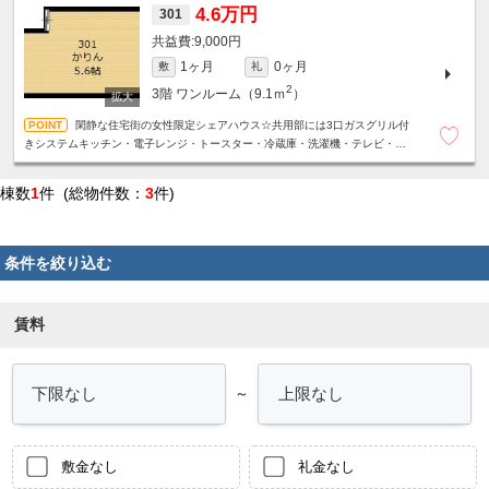
4.6万円
301
9,000円
1ヶ月
0ヶ月
敷
礼
2
3階
ワンルーム（9.1ｍ
）
閑静な住宅街の女性限定シェアハウス☆共用部には3口ガスグリル付
きシステムキッチン・電子レンジ・トースター・冷蔵庫・洗濯機・テレビ・炊
飯器があります☆
棟数
1
件 (総物件数：
3
件)
条件を絞り込む
賃料
～
敷金なし
礼金なし