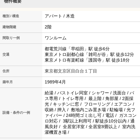
物件概要
アパート / 木造
種別 / 構造
2階
建物階建
ワンルーム
間取り一例
都電荒川線「早稲田」駅 徒歩6分
東京メトロ副都心線「雑司が谷」駅 徒歩12分
交通
東京メトロ有楽町線「護国寺」駅 徒歩18分
東京都文京区目白台１丁目
住所
1989年4月
築年月
給湯 / バストイレ同室 / シャワー / 洗面台 / バ
ス専用 / トイレ専用 / 最上階 / 角部屋 / 2面採
光 / キッチンに窓 / フローリング / エアコン /
収納 / 押入 / 敷地内ごみ置き場 / 駐輪場 / 光フ
設備・条件の一例
ァイバー / 24時間ゴミ出し可 / 電話 / ガスコン
ロ対応 / 3駅以上利用可 / 駅徒歩10分以内 / 通
風良好 / 全居室洋室 / 全居室8畳以上 / 室内洗
濯機置き場 /