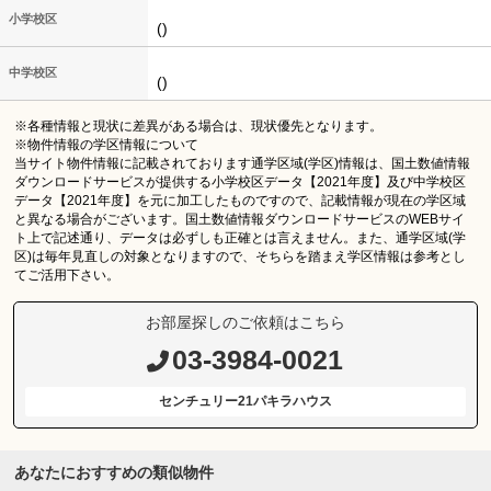
小学校区
()
中学校区
()
※各種情報と現状に差異がある場合は、現状優先となります。
※物件情報の学区情報について
当サイト物件情報に記載されております通学区域(学区)情報は、国土数値情報
ダウンロードサービスが提供する小学校区データ【2021年度】及び中学校区
データ【2021年度】を元に加工したものですので、記載情報が現在の学区域
と異なる場合がございます。国土数値情報ダウンロードサービスのWEBサイ
ト上で記述通り、データは必ずしも正確とは言えません。また、通学区域(学
区)は毎年見直しの対象となりますので、そちらを踏まえ学区情報は参考とし
てご活用下さい。
お部屋探しのご依頼はこちら
03-3984-0021
センチュリー21パキラハウス
あなたにおすすめの類似物件