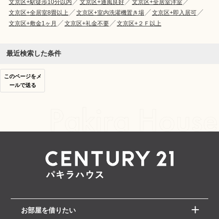
文京区+駅徒歩10分以内
文京区+通風良好
文京区+全居室洋室
文京区+全居室8畳以上
文京区+室内洗濯機置き場
文京区+即入居可
文京区+敷金1ヶ月
文京区+礼金不要
文京区+２Ｆ以上
最近検索した条件
このページをメ
ールで送る
お部屋を借りたい