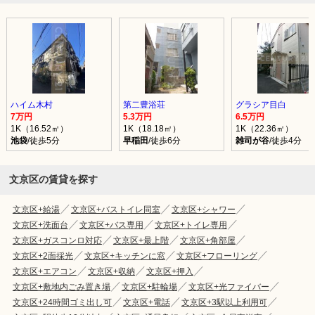
ハイム木村
第二豊浴荘
グラシア目白
7万円
5.3万円
6.5万円
1K（16.52㎡）
1K（18.18㎡）
1K（22.36㎡）
池袋
/徒歩5分
早稲田
/徒歩6分
雑司が谷
/徒歩4分
文京区の賃貸を探す
文京区+給湯
文京区+バストイレ同室
文京区+シャワー
文京区+洗面台
文京区+バス専用
文京区+トイレ専用
文京区+ガスコンロ対応
文京区+最上階
文京区+角部屋
文京区+2面採光
文京区+キッチンに窓
文京区+フローリング
文京区+エアコン
文京区+収納
文京区+押入
文京区+敷地内ごみ置き場
文京区+駐輪場
文京区+光ファイバー
文京区+24時間ゴミ出し可
文京区+電話
文京区+3駅以上利用可