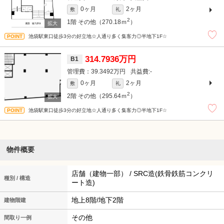
0ヶ月
2ヶ月
敷
礼
2
1階
その他（270.18ｍ
）
池袋駅東口徒歩3分の好立地☆人通り多く集客力◎半地下1F☆
314.7936万円
B1
39.3492万円
-
0ヶ月
2ヶ月
敷
礼
2
2階
その他（295.64ｍ
）
池袋駅東口徒歩3分の好立地☆人通り多く集客力◎半地下1F☆
物件概要
店舗（建物一部） / SRC造(鉄骨鉄筋コンクリ
種別 / 構造
ート造)
地上8階/地下2階
建物階建
その他
間取り一例