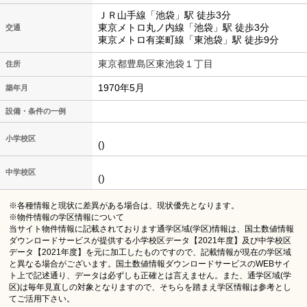
ＪＲ山手線「池袋」駅 徒歩3分
東京メトロ丸ノ内線「池袋」駅 徒歩3分
交通
東京メトロ有楽町線「東池袋」駅 徒歩9分
東京都豊島区東池袋１丁目
住所
1970年5月
築年月
設備・条件の一例
小学校区
()
中学校区
()
※各種情報と現状に差異がある場合は、現状優先となります。
※物件情報の学区情報について
当サイト物件情報に記載されております通学区域(学区)情報は、国土数値情報
ダウンロードサービスが提供する小学校区データ【2021年度】及び中学校区
データ【2021年度】を元に加工したものですので、記載情報が現在の学区域
と異なる場合がございます。国土数値情報ダウンロードサービスのWEBサイ
ト上で記述通り、データは必ずしも正確とは言えません。また、通学区域(学
区)は毎年見直しの対象となりますので、そちらを踏まえ学区情報は参考とし
てご活用下さい。