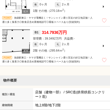
0ヶ月
2ヶ月
敷
礼
2
1階
その他（270.18ｍ
）
池袋駅東口・ヤマダ電機近く！サンシャイン通り至近の好立地店舗！人
通り多く集客力◎飲食店含め業種相談可◎看板スペースあり(別途契約)
314.7936万円
B1
39.3492万円
-
0ヶ月
2ヶ月
敷
礼
2
2階
その他（295.64ｍ
）
池袋駅東口・ヤマダ電機近く！サンシャイン通り至近の好立地店舗！人
通り多く集客力◎飲食店含め業種相談可◎看板スペースあり(別途契約)
物件概要
店舗（建物一部） / SRC造(鉄骨鉄筋コンクリ
種別 / 構造
ート造)
地上8階/地下2階
建物階建