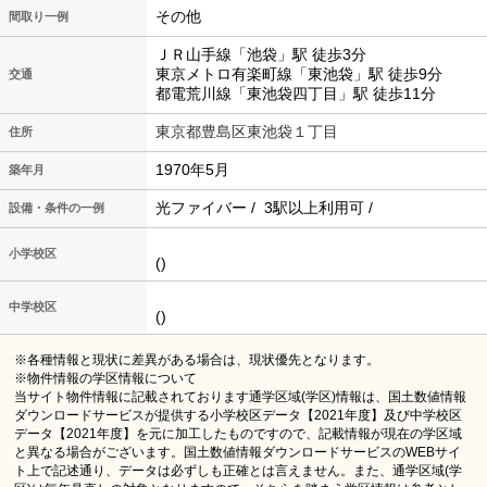
その他
間取り一例
ＪＲ山手線「池袋」駅 徒歩3分
東京メトロ有楽町線「東池袋」駅 徒歩9分
交通
都電荒川線「東池袋四丁目」駅 徒歩11分
東京都豊島区東池袋１丁目
住所
1970年5月
築年月
光ファイバー / 3駅以上利用可 /
設備・条件の一例
小学校区
()
中学校区
()
※各種情報と現状に差異がある場合は、現状優先となります。
※物件情報の学区情報について
当サイト物件情報に記載されております通学区域(学区)情報は、国土数値情報
ダウンロードサービスが提供する小学校区データ【2021年度】及び中学校区
データ【2021年度】を元に加工したものですので、記載情報が現在の学区域
と異なる場合がございます。国土数値情報ダウンロードサービスのWEBサイ
ト上で記述通り、データは必ずしも正確とは言えません。また、通学区域(学