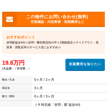
空室確認・内見希望・初期費用など
赤羽駅徒歩4分☆赤羽一番街商店街の中☆1階路面店☆テイクアウト・美
容系・買取店等のサービス店におすすめ☆
19.8万円
(共益費： / 管理費：）
0ヶ月 / 2ヶ月
敷金 / 礼金
3ヶ月
保証金
0ヶ月 / 3ヶ月
敷引 / 償却
ＪＲ埼京線「赤羽」駅 徒歩4分