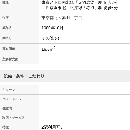
東京メトロ南北線「赤羽岩淵」駅 徒歩7分
交通
ＪＲ京浜東北・根岸線「赤羽」駅 徒歩4分
東京都北区赤羽１丁目
住所
1980年10月
築年月
その他 (-)
間取り
2
16.5ｍ
専有面積
-
主要採光面
設備・条件・こだわり
キッチン
バス・トイレ
住空間
設備・サービス
2駅利用可 /
特徴