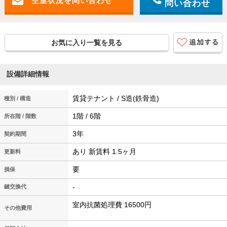
問い合わせ
お気に入り一覧を見る
設備詳細情報
賃貸テナント / S造(鉄骨造)
種別 / 構造
1階 / 6階
所在階 / 階数
3年
契約期間
あり 新賃料 1.5ヶ月
更新料
要
損保
-
鍵交換代
室内抗菌処理費 16500円
その他費用