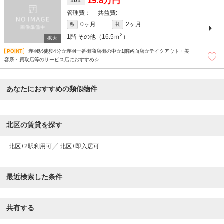
19.8万円
101
-
-
0ヶ月
2ヶ月
敷
礼
2
1階
その他（16.5ｍ
）
赤羽駅徒歩4分☆赤羽一番街商店街の中☆1階路面店☆テイクアウト・美
容系・買取店等のサービス店におすすめ☆
あなたにおすすめの類似物件
北区の賃貸を探す
北区+2駅利用可
北区+即入居可
最近検索した条件
共有する