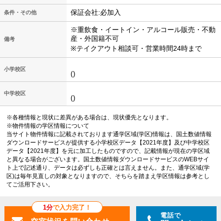
保証会社:必加入
条件・その他
※重飲食・イートイン・アルコール販売・不動
産・外国籍不可
備考
※テイクアウト相談可・営業時間24時まで
小学校区
()
中学校区
()
※各種情報と現状に差異がある場合は、現状優先となります。
※物件情報の学区情報について
当サイト物件情報に記載されております通学区域(学区)情報は、国土数値情報
ダウンロードサービスが提供する小学校区データ【2021年度】及び中学校区
データ【2021年度】を元に加工したものですので、記載情報が現在の学区域
と異なる場合がございます。国土数値情報ダウンロードサービスのWEBサイ
ト上で記述通り、データは必ずしも正確とは言えません。また、通学区域(学
区)は毎年見直しの対象となりますので、そちらを踏まえ学区情報は参考とし
てご活用下さい。
1分
で入力完了！
電話で