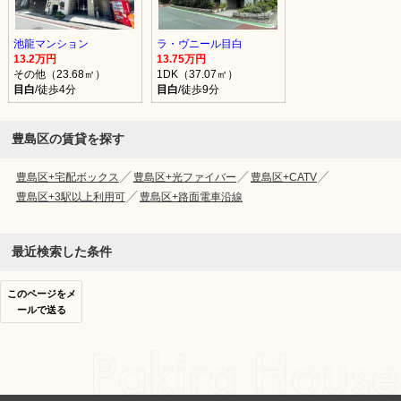
池龍マンション
ラ・ヴニール目白
13.2万円
13.75万円
その他（23.68㎡）
1DK（37.07㎡）
目白
/徒歩4分
目白
/徒歩9分
豊島区の賃貸を探す
豊島区+宅配ボックス
豊島区+光ファイバー
豊島区+CATV
豊島区+3駅以上利用可
豊島区+路面電車沿線
最近検索した条件
このページをメ
ールで送る