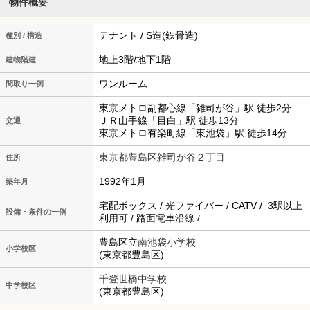
物件概要
テナント / S造(鉄骨造)
種別 / 構造
地上3階/地下1階
建物階建
ワンルーム
間取り一例
東京メトロ副都心線「雑司が谷」駅 徒歩2分
ＪＲ山手線「目白」駅 徒歩13分
交通
東京メトロ有楽町線「東池袋」駅 徒歩14分
東京都豊島区雑司が谷２丁目
住所
1992年1月
築年月
宅配ボックス / 光ファイバー / CATV / 3駅以上
設備・条件の一例
利用可 / 路面電車沿線 /
豊島区立
南池袋小学校
小学校区
(東京都豊島区)
千登世橋中学校
中学校区
(東京都豊島区)