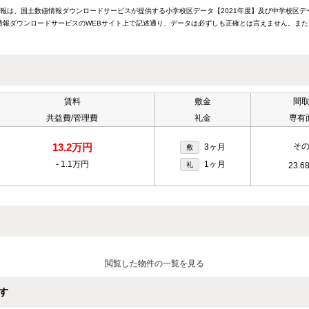
情報は、国土数値情報ダウンロードサービスが提供する小学校区データ【2021年度】及び中学校区デ
報ダウンロードサービスのWEBサイト上で記述通り、データは必ずしも正確とは言えません。また
賃料
敷金
間
共益費/管理費
礼金
専有
13.2万円
そ
3ヶ月
敷
-
1.1万円
1ヶ月
礼
23.6
閲覧した物件の一覧を見る
す