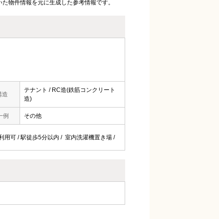
いた物件情報を元に生成した参考情報です。
テナント / RC造(鉄筋コンクリート
構造
造)
一例
その他
以上利用可 / 駅徒歩5分以内 / 室内洗濯機置き場 /