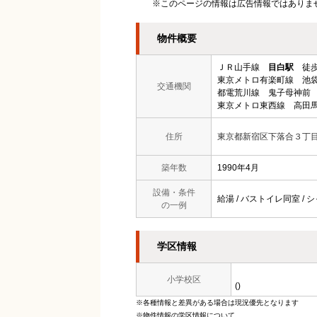
※このページの情報は広告情報ではありま
物件概要
ＪＲ山手線
目白駅
徒歩
東京メトロ有楽町線 池袋
交通機関
都電荒川線 鬼子母神前 
東京メトロ東西線 高田馬
住所
東京都新宿区下落合３丁
築年数
1990年4月
設備・条件
給湯 / バストイレ同室 / シ
の一例
学区情報
小学校区
()
※各種情報と差異がある場合は現況優先となります
※物件情報の学区情報について