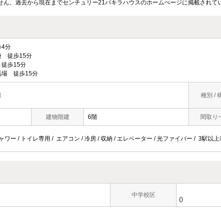
せん。過去から現在までセンチュリー21パキラハウスのホームぺージに掲載されて
4分
 徒歩15分
徒歩15分
場 徒歩15分
目
種別 / 
建物階建
6階
間取り
ャワー / トイレ専用 / エアコン / 冷房 / 収納 / エレベーター / 光ファイバー / 3駅
中学校区
()