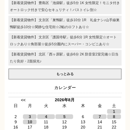
【新着賃貸物件】 豊島区「池袋駅」徒歩5分 1K 女性限定！モニタ付き
オートロック付きで安心セキュリティ！バストイレ別☆
【新着賃貸物件】 文京区「巣鴨駅」徒歩10分 1R 礼金ナシ♪山手線巣
鴨駅徒歩10分☆閑静な住宅街☆2帖のロフトあり☆
【新着賃貸物件】 文京区「護国寺駅」徒歩6分 1R 女性限定☆オート
ロックあり☆角部屋☆徒歩5分圏内にスーパー・コンビニあり☆
【新着賃貸物件】 北区「西ヶ原駅」徒歩6分 2K 防音室2室完備☆日当
たり良好・2面採光♪
もっとみる
カレンダー
2026年8月
<<
日
月
火
水
木
金
土
1
2
3
4
5
6
7
8
9
10
11
12
13
14
15
16
17
18
19
20
21
22