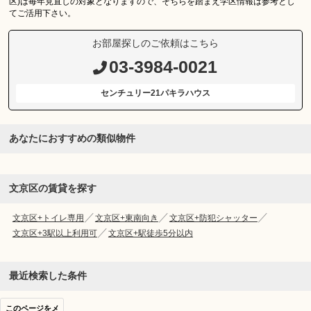
区)は毎年見直しの対象となりますので、そちらを踏まえ学区情報は参考とし
てご活用下さい。
お部屋探しのご依頼はこちら
03-3984-0021
センチュリー21パキラハウス
あなたにおすすめの類似物件
文京区の賃貸を探す
文京区+トイレ専用
文京区+東南向き
文京区+防犯シャッター
文京区+3駅以上利用可
文京区+駅徒歩5分以内
最近検索した条件
このページをメ