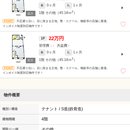
0ヶ月
1ヶ月
敷
礼
2
1階
その他（45.18ｍ
）
不忍通り沿い。目に留まる立地。塾・スクール、物販等の店舗に最適。
インボイス制度対応物件です！
22万円
1F
-
-
0ヶ月
1ヶ月
敷
礼
2
1階
その他（45.18ｍ
）
不忍通り沿い。目に留まる立地。塾・スクール、物販等の店舗に最適。
インボイス制度対応物件です！
物件概要
テナント / S造(鉄骨造)
種別 / 構造
4階
建物階建
その他
間取り一例