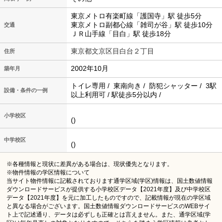
東京メトロ有楽町線「護国寺」駅 徒歩5分
東京メトロ副都心線「雑司が谷」駅 徒歩10分
交通
ＪＲ山手線「目白」駅 徒歩18分
東京都文京区目白台２丁目
住所
2002年10月
築年月
トイレ専用 / 東南向き / 防犯シャッター / 3駅
設備・条件の一例
以上利用可 / 駅徒歩5分以内 /
小学校区
()
中学校区
()
※各種情報と現状に差異がある場合は、現状優先となります。
※物件情報の学区情報について
当サイト物件情報に記載されております通学区域(学区)情報は、国土数値情報
ダウンロードサービスが提供する小学校区データ【2021年度】及び中学校区
データ【2021年度】を元に加工したものですので、記載情報が現在の学区域
と異なる場合がございます。国土数値情報ダウンロードサービスのWEBサイ
ト上で記述通り、データは必ずしも正確とは言えません。また、通学区域(学