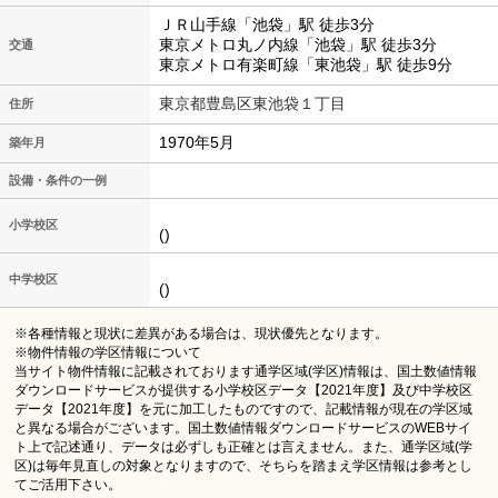
ＪＲ山手線「池袋」駅 徒歩3分
東京メトロ丸ノ内線「池袋」駅 徒歩3分
交通
東京メトロ有楽町線「東池袋」駅 徒歩9分
東京都豊島区東池袋１丁目
住所
1970年5月
築年月
設備・条件の一例
小学校区
()
中学校区
()
※各種情報と現状に差異がある場合は、現状優先となります。
※物件情報の学区情報について
当サイト物件情報に記載されております通学区域(学区)情報は、国土数値情報
ダウンロードサービスが提供する小学校区データ【2021年度】及び中学校区
データ【2021年度】を元に加工したものですので、記載情報が現在の学区域
と異なる場合がございます。国土数値情報ダウンロードサービスのWEBサイ
ト上で記述通り、データは必ずしも正確とは言えません。また、通学区域(学
区)は毎年見直しの対象となりますので、そちらを踏まえ学区情報は参考とし
てご活用下さい。