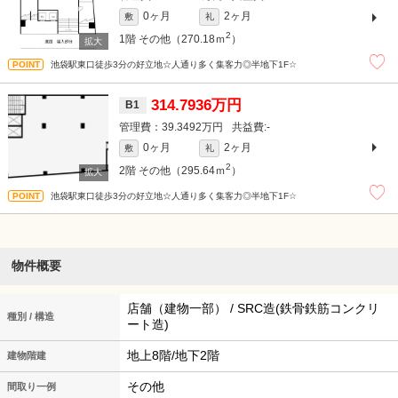
0ヶ月
2ヶ月
敷
礼
2
1階
その他（270.18ｍ
）
池袋駅東口徒歩3分の好立地☆人通り多く集客力◎半地下1F☆
314.7936万円
B1
39.3492万円
-
0ヶ月
2ヶ月
敷
礼
2
2階
その他（295.64ｍ
）
池袋駅東口徒歩3分の好立地☆人通り多く集客力◎半地下1F☆
物件概要
店舗（建物一部） / SRC造(鉄骨鉄筋コンクリ
種別 / 構造
ート造)
地上8階/地下2階
建物階建
その他
間取り一例