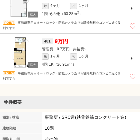
4ヶ月
1ヶ月
敷
礼
2
1階
その他（63.28ｍ
）
事務所専用☆オートロック・防犯カメラあり☆駐輪無料☆コンビニ近く便
利です☆
9万円
401
0.7万円
-
1ヶ月
1ヶ月
敷
礼
2
4階
1K（26.91ｍ
）
事務所専用☆オートロック・防犯カメラあり☆駐輪無料☆コンビニ近く便
利です☆
物件概要
事務所 / SRC造(鉄骨鉄筋コンクリート造)
種別 / 構造
10階
建物階建
その他
間取り一例