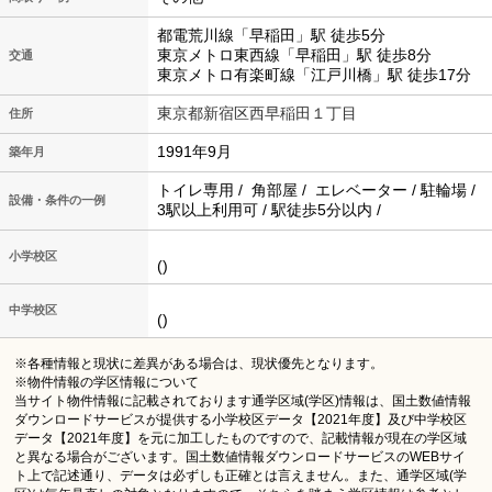
都電荒川線「早稲田」駅 徒歩5分
東京メトロ東西線「早稲田」駅 徒歩8分
交通
東京メトロ有楽町線「江戸川橋」駅 徒歩17分
東京都新宿区西早稲田１丁目
住所
1991年9月
築年月
トイレ専用 / 角部屋 / エレベーター / 駐輪場 /
設備・条件の一例
3駅以上利用可 / 駅徒歩5分以内 /
小学校区
()
中学校区
()
※各種情報と現状に差異がある場合は、現状優先となります。
※物件情報の学区情報について
当サイト物件情報に記載されております通学区域(学区)情報は、国土数値情報
ダウンロードサービスが提供する小学校区データ【2021年度】及び中学校区
データ【2021年度】を元に加工したものですので、記載情報が現在の学区域
と異なる場合がございます。国土数値情報ダウンロードサービスのWEBサイ
ト上で記述通り、データは必ずしも正確とは言えません。また、通学区域(学