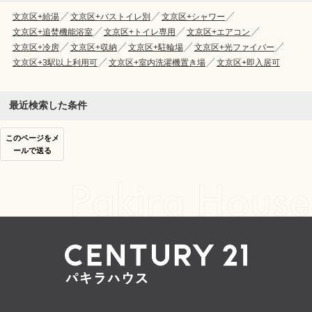
文京区+給湯
文京区+バストイレ別
文京区+シャワー
文京区+追焚機能浴室
文京区+トイレ専用
文京区+エアコン
文京区+冷房
文京区+収納
文京区+駐輪場
文京区+光ファイバー
文京区+3駅以上利用可
文京区+室内洗濯機置き場
文京区+即入居可
最近検索した条件
このページをメ
ールで送る