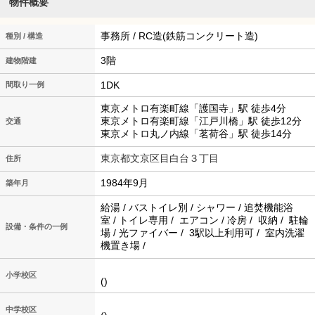
物件概要
事務所 / RC造(鉄筋コンクリート造)
種別 / 構造
3階
建物階建
1DK
間取り一例
東京メトロ有楽町線「護国寺」駅 徒歩4分
東京メトロ有楽町線「江戸川橋」駅 徒歩12分
交通
東京メトロ丸ノ内線「茗荷谷」駅 徒歩14分
東京都文京区目白台３丁目
住所
1984年9月
築年月
給湯 / バストイレ別 / シャワー / 追焚機能浴
室 / トイレ専用 / エアコン / 冷房 / 収納 / 駐輪
設備・条件の一例
場 / 光ファイバー / 3駅以上利用可 / 室内洗濯
機置き場 /
小学校区
()
中学校区