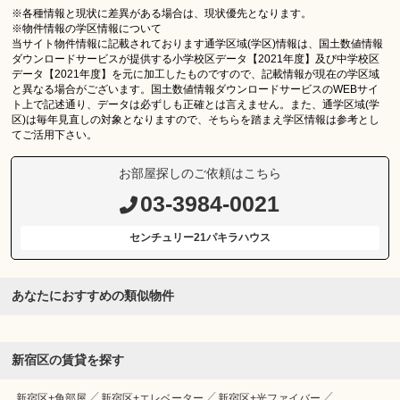
※各種情報と現状に差異がある場合は、現状優先となります。
※物件情報の学区情報について
当サイト物件情報に記載されております通学区域(学区)情報は、国土数値情報
ダウンロードサービスが提供する小学校区データ【2021年度】及び中学校区
データ【2021年度】を元に加工したものですので、記載情報が現在の学区域
と異なる場合がございます。国土数値情報ダウンロードサービスのWEBサイ
ト上で記述通り、データは必ずしも正確とは言えません。また、通学区域(学
区)は毎年見直しの対象となりますので、そちらを踏まえ学区情報は参考とし
てご活用下さい。
お部屋探しのご依頼はこちら
03-3984-0021
センチュリー21パキラハウス
あなたにおすすめの類似物件
新宿区の賃貸を探す
新宿区+角部屋
新宿区+エレベーター
新宿区+光ファイバー