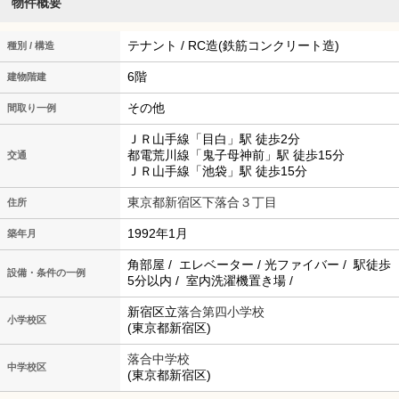
物件概要
テナント / RC造(鉄筋コンクリート造)
種別 / 構造
6階
建物階建
その他
間取り一例
ＪＲ山手線「目白」駅 徒歩2分
都電荒川線「鬼子母神前」駅 徒歩15分
交通
ＪＲ山手線「池袋」駅 徒歩15分
東京都新宿区下落合３丁目
住所
1992年1月
築年月
角部屋 / エレベーター / 光ファイバー / 駅徒歩
設備・条件の一例
5分以内 / 室内洗濯機置き場 /
新宿区立
落合第四小学校
小学校区
(東京都新宿区)
落合中学校
中学校区
(東京都新宿区)