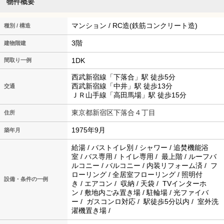
物件概要
マンション / RC造(鉄筋コンクリート造)
種別 / 構造
3階
建物階建
1DK
間取り一例
西武新宿線「下落合」駅 徒歩5分
西武新宿線「中井」駅 徒歩13分
交通
ＪＲ山手線「高田馬場」駅 徒歩15分
東京都新宿区下落合４丁目
住所
1975年9月
築年月
給湯 / バストイレ別 / シャワー / 追焚機能浴
室 / バス専用 / トイレ専用 / 最上階 / ルーフバ
ルコニー / バルコニー / 内装リフォーム済 / フ
ローリング / 全居室フローリング / 照明付
設備・条件の一例
き / エアコン / 収納 / 天袋 / TVインターホ
ン / 敷地内ごみ置き場 / 駐輪場 / 光ファイバ
ー / ガスコンロ対応 / 駅徒歩5分以内 / 室外洗
濯機置き場 /