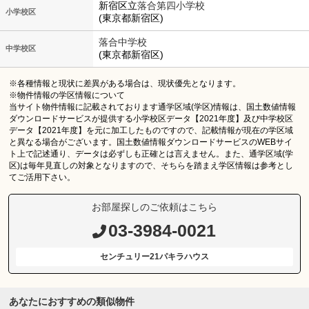
新宿区立
落合第四小学校
小学校区
(東京都新宿区)
落合中学校
中学校区
(東京都新宿区)
※各種情報と現状に差異がある場合は、現状優先となります。
※物件情報の学区情報について
当サイト物件情報に記載されております通学区域(学区)情報は、国土数値情報
ダウンロードサービスが提供する小学校区データ【2021年度】及び中学校区
データ【2021年度】を元に加工したものですので、記載情報が現在の学区域
と異なる場合がございます。国土数値情報ダウンロードサービスのWEBサイ
ト上で記述通り、データは必ずしも正確とは言えません。また、通学区域(学
区)は毎年見直しの対象となりますので、そちらを踏まえ学区情報は参考とし
てご活用下さい。
お部屋探しのご依頼はこちら
03-3984-0021
センチュリー21パキラハウス
あなたにおすすめの類似物件