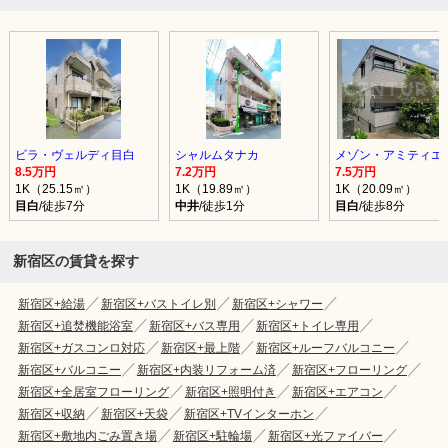
ビラ・ヴェルディ目白
シャルムタナカ
メゾン・アミティエ
8.5万円
7.2万円
7.5万円
1K（25.15㎡）
1K（19.89㎡）
1K（20.09㎡）
目白
/徒歩7分
中井
/徒歩1分
目白
/徒歩8分
新宿区の賃貸を探す
新宿区+給湯
新宿区+バストイレ別
新宿区+シャワー
新宿区+追焚機能浴室
新宿区+バス専用
新宿区+トイレ専用
新宿区+ガスコンロ対応
新宿区+最上階
新宿区+ルーフバルコニー
新宿区+バルコニー
新宿区+内装リフォーム済
新宿区+フローリング
新宿区+全居室フローリング
新宿区+照明付き
新宿区+エアコン
新宿区+収納
新宿区+天袋
新宿区+TVインターホン
新宿区+敷地内ごみ置き場
新宿区+駐輪場
新宿区+光ファイバー