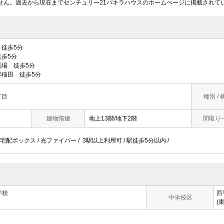
せん。過去から現在までセンチュリー21パキラハウスのホームぺージに掲載されて
徒歩5分
歩5分
場 徒歩5分
稲田 徒歩5分
丁目
種別 / 
建物階建
地上13階/地下2階
間取り
 宅配ボックス / 光ファイバー / 3駅以上利用可 / 駅徒歩5分以内 /
学校
西
中学校区
(