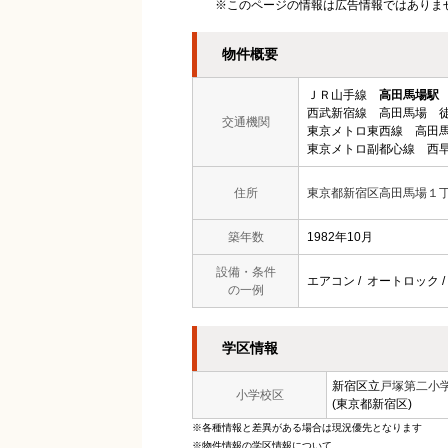
※このページの情報は広告情報ではありま
物件概要
ＪＲ山手線
高田馬場駅
西武新宿線 高田馬場 徒
交通機関
東京メトロ東西線 高田馬
東京メトロ副都心線 西早
住所
東京都新宿区高田馬場１
築年数
1982年10月
設備・条件
エアコン / オートロック /
の一例
学区情報
新宿区立
戸塚第二小
小学校区
(東京都新宿区)
※各種情報と差異がある場合は現況優先となります
※物件情報の学区情報について