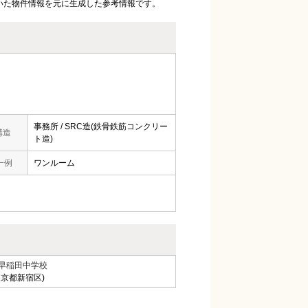
いた物件情報を元に生成した参考情報です。
事務所 / SRC造(鉄骨鉄筋コンクリー
構造
ト造)
一例
ワンルーム
早稲田中学校
東京都新宿区)