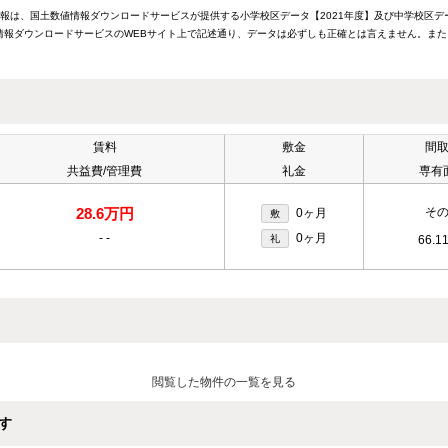
情報は、国土数値情報ダウンロードサービスが提供する小学校区データ【2021年度】及び中学校区デ
報ダウンロードサービスのWEBサイト上で記述通り、データは必ずしも正確とは言えません。また
賃料
敷金
間
共益費/管理費
礼金
専有
28.6万円
そ
0ヶ月
敷
-
-
0ヶ月
礼
66.1
閲覧した物件の一覧を見る
す