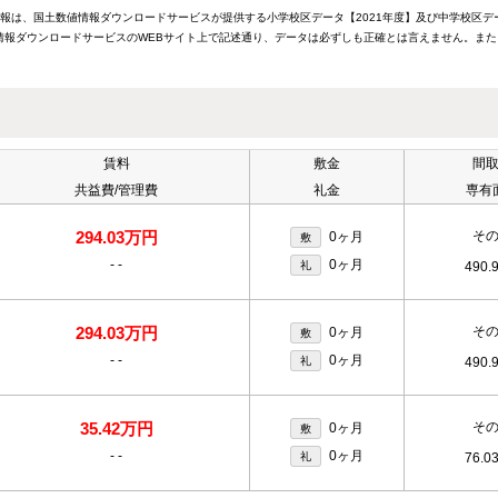
情報は、国土数値情報ダウンロードサービスが提供する小学校区データ【2021年度】及び中学校区デ
報ダウンロードサービスのWEBサイト上で記述通り、データは必ずしも正確とは言えません。また
賃料
敷金
間
共益費/管理費
礼金
専有
294.03万円
そ
0ヶ月
敷
-
-
0ヶ月
礼
490.
294.03万円
そ
0ヶ月
敷
-
-
0ヶ月
礼
490.
35.42万円
そ
0ヶ月
敷
-
-
0ヶ月
礼
76.0