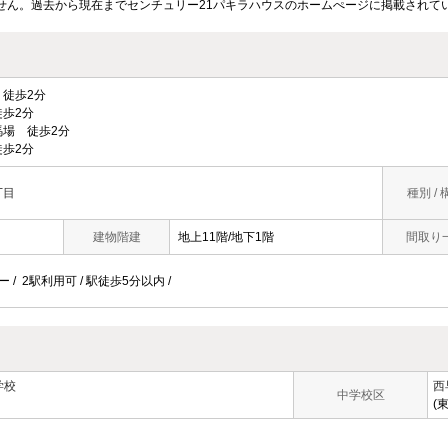
せん。過去から現在までセンチュリー21パキラハウスのホームぺージに掲載されて
徒歩2分
歩2分
場 徒歩2分
歩2分
丁目
種別 / 
建物階建
地上11階/地下1階
間取り
 / 2駅利用可 / 駅徒歩5分以内 /
学校
西
中学校区
(