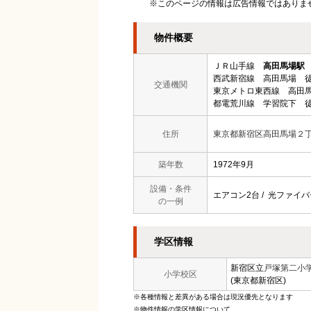
※このページの情報は広告情報ではありま
物件概要
ＪＲ山手線
高田馬場駅
西武新宿線 高田馬場 徒
交通機関
東京メトロ東西線 高田馬
都電荒川線 学習院下 徒
住所
東京都新宿区高田馬場２
築年数
1972年9月
設備・条件
エアコン2台 / 光ファイバー
の一例
学区情報
新宿区立
戸塚第二小
小学校区
(東京都新宿区)
※各種情報と差異がある場合は現況優先となります
※物件情報の学区情報について