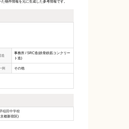
いた物件情報を元に生成した参考情報です。
事務所 / SRC造(鉄骨鉄筋コンクリー
構造
ト造)
一例
その他
早稲田中学校
東京都新宿区)