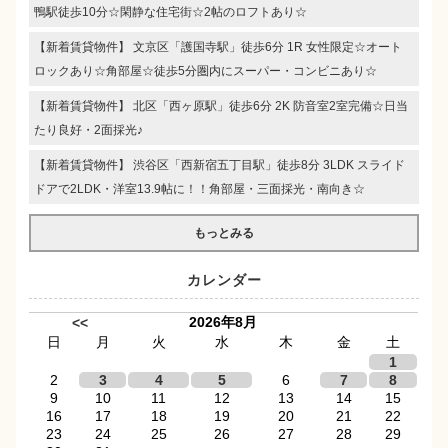
鴨駅徒歩10分☆閑静な住宅街☆2帖のロフトあり☆
【新着賃貸物件】 文京区「護国寺駅」徒歩6分 1R 女性限定☆オート
ロックあり☆角部屋☆徒歩5分圏内にスーパー・コンビニあり☆
【新着賃貸物件】 北区「西ヶ原駅」徒歩6分 2K 防音室2室完備☆日当
たり良好・2面採光♪
【新着賃貸物件】 渋谷区「西新宿五丁目駅」徒歩8分 3LDK スライド
ドアで2LDK・洋室13.9帖に！！角部屋・三面採光・南向き☆
もっとみる
カレンダー
2026年8月
<<
日
月
火
水
木
金
土
1
2
3
4
5
6
7
8
9
10
11
12
13
14
15
16
17
18
19
20
21
22
23
24
25
26
27
28
29