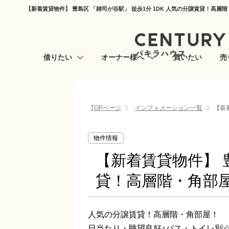
【新着賃貸物件】 豊島区 「雑司が谷駅」 徒歩1分 1DK 人気の分譲賃貸！高層
借りたい
オーナー様へ
買いたい
売
TOPページ
インフォメーション一覧
【新
物件情報
【新着賃貸物件】 豊
貸！高層階・角部
人気の分譲賃貸！高層階・角部屋！
日当たり・眺望良好♪バス・トイレ別