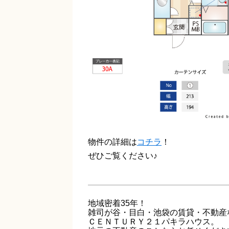
物件の詳細は
コチラ
！
ぜひご覧ください♪
地域密着35年！
雑司が谷・目白・池袋の賃貸・不動産
ＣＥＮＴＵＲＹ２１パキラハウス。