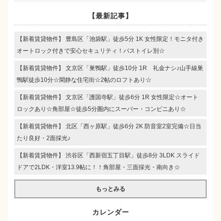
【最新記事】
【新着賃貸物件】 豊島区「池袋駅」徒歩5分 1K 女性限定！モニタ付き
オートロック付きで安心セキュリティ！バストイレ別☆
【新着賃貸物件】 文京区「巣鴨駅」徒歩10分 1R 礼金ナシ♪山手線巣
鴨駅徒歩10分☆閑静な住宅街☆2帖のロフトあり☆
【新着賃貸物件】 文京区「護国寺駅」徒歩6分 1R 女性限定☆オート
ロックあり☆角部屋☆徒歩5分圏内にスーパー・コンビニあり☆
【新着賃貸物件】 北区「西ヶ原駅」徒歩6分 2K 防音室2室完備☆日当
たり良好・2面採光♪
【新着賃貸物件】 渋谷区「西新宿五丁目駅」徒歩8分 3LDK スライド
ドアで2LDK・洋室13.9帖に！！角部屋・三面採光・南向き☆
もっとみる
カレンダー