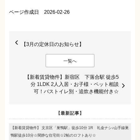
ページ作成日 2026-02-26
【3月の定休日のお知らせ】
一覧へ
【新着賃貸物件】新宿区 下落合駅 徒歩5
分 1LDK 2人入居・お子様・ペット相談
可！バストイレ別・追炊き機能付き☆
【最新記事】
【新着賃貸物件】 文京区「巣鴨駅」徒歩10分 1R 礼金ナシ♪山手線巣
鴨駅徒歩10分☆閑静な住宅街☆2帖のロフトあり☆