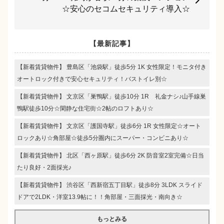
☆安心のセコムセキュリティ導入☆
【最新記事】
【新着賃貸物件】 豊島区「池袋駅」徒歩5分 1K 女性限定！モニタ付き
オートロック付きで安心セキュリティ！バストイレ別☆
【新着賃貸物件】 文京区「巣鴨駅」徒歩10分 1R 礼金ナシ♪山手線巣
鴨駅徒歩10分☆閑静な住宅街☆2帖のロフトあり☆
【新着賃貸物件】 文京区「護国寺駅」徒歩6分 1R 女性限定☆オート
ロックあり☆角部屋☆徒歩5分圏内にスーパー・コンビニあり☆
【新着賃貸物件】 北区「西ヶ原駅」徒歩6分 2K 防音室2室完備☆日当
たり良好・2面採光♪
【新着賃貸物件】 渋谷区「西新宿五丁目駅」徒歩8分 3LDK スライド
ドアで2LDK・洋室13.9帖に！！角部屋・三面採光・南向き☆
もっとみる