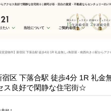
駅からアクセス良好で閑静な住宅街☆ | 雑司が谷・目白の賃貸・不動産ならセンチュリー21パ
りたい
当社について
ご契約者様へ
着賃貸物件】新宿区 下落合駅 徒歩4分 1R 礼金無し♪角部屋・南西向き☆駅からア
宿区 下落合駅 徒歩4分 1R 礼金
セス良好で閑静な住宅街☆
り良好！