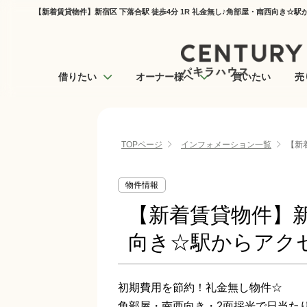
【新着賃貸物件】新宿区 下落合駅 徒歩4分 1R 礼金無し♪角部屋・南西向き☆
借りたい
オーナー様へ
買いたい
売
TOPページ
インフォメーション一覧
【新
物件情報
【新着賃貸物件】新
向き☆駅からアク
初期費用を節約！礼金無し物件☆
角部屋・南西向き・2面採光で日当た