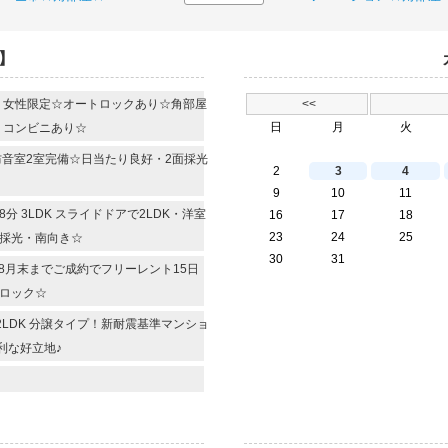
】
R 女性限定☆オートロックあり☆角部屋
<<
日
月
火
・コンビニあり☆
 防音室2室完備☆日当たり良好・2面採光
2
3
4
9
10
11
 3LDK スライドドアで2LDK・洋室
16
17
18
23
24
25
面採光・南向き☆
30
31
 8月末までご成約でフリーレント15日
ロック☆
2LDK 分譲タイプ！新耐震基準マンショ
利な好立地♪