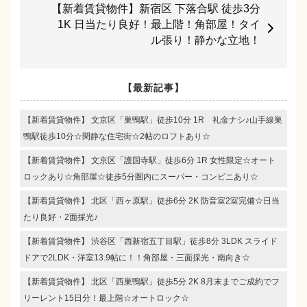
【新着賃貸物件】新宿区 下落合駅 徒歩3分
1K 日当たり良好！最上階！角部屋！タイ
ル張り！静かな立地！
【最新記事】
【新着賃貸物件】 文京区「巣鴨駅」徒歩10分 1R 礼金ナシ♪山手線巣
鴨駅徒歩10分☆閑静な住宅街☆2帖のロフトあり☆
【新着賃貸物件】 文京区「護国寺駅」徒歩6分 1R 女性限定☆オート
ロックあり☆角部屋☆徒歩5分圏内にスーパー・コンビニあり☆
【新着賃貸物件】 北区「西ヶ原駅」徒歩6分 2K 防音室2室完備☆日当
たり良好・2面採光♪
【新着賃貸物件】 渋谷区「西新宿五丁目駅」徒歩8分 3LDK スライド
ドアで2LDK・洋室13.9帖に！！角部屋・三面採光・南向き☆
【新着賃貸物件】 北区「西巣鴨駅」徒歩5分 2K 8月末までご成約でフ
リーレント15日分！最上階☆オートロック☆