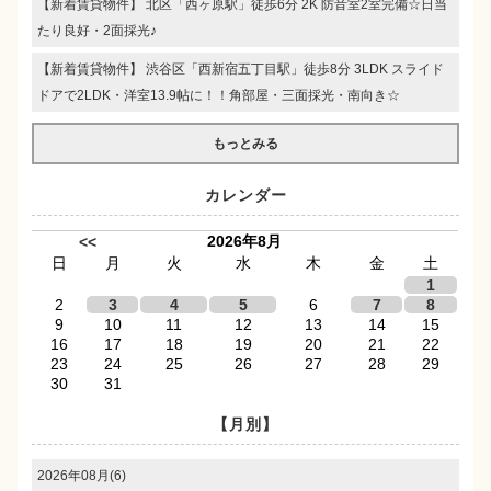
【新着賃貸物件】 北区「西ヶ原駅」徒歩6分 2K 防音室2室完備☆日当
たり良好・2面採光♪
【新着賃貸物件】 渋谷区「西新宿五丁目駅」徒歩8分 3LDK スライド
ドアで2LDK・洋室13.9帖に！！角部屋・三面採光・南向き☆
もっとみる
カレンダー
2026年8月
<<
日
月
火
水
木
金
土
1
2
3
4
5
6
7
8
9
10
11
12
13
14
15
16
17
18
19
20
21
22
23
24
25
26
27
28
29
30
31
【月別】
2026年08月(6)