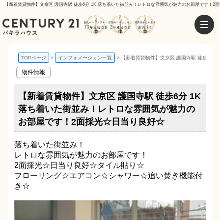
TOPページ
インフォメーション一覧
【新着賃貸物件】文京区 護国寺駅 徒歩6分
物件情報
【新着賃貸物件】文京区 護国寺駅 徒歩6分 1K
落ち着いた街並み！レトロな雰囲気が魅力の
お部屋です！2面採光☆日当り良好☆
落ち着いた街並み！
レトロな雰囲気が魅力のお部屋です！
2面採光☆日当り良好☆タイル貼り☆
フローリング☆エアコン☆シャワー☆追い焚き機能付
き☆