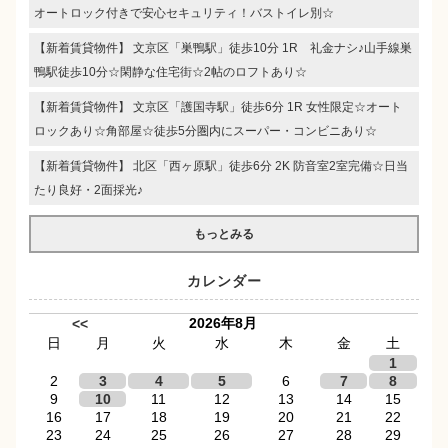
オートロック付きで安心セキュリティ！バストイレ別☆
【新着賃貸物件】 文京区「巣鴨駅」徒歩10分 1R 礼金ナシ♪山手線巣
鴨駅徒歩10分☆閑静な住宅街☆2帖のロフトあり☆
【新着賃貸物件】 文京区「護国寺駅」徒歩6分 1R 女性限定☆オート
ロックあり☆角部屋☆徒歩5分圏内にスーパー・コンビニあり☆
【新着賃貸物件】 北区「西ヶ原駅」徒歩6分 2K 防音室2室完備☆日当
たり良好・2面採光♪
もっとみる
カレンダー
2026年8月
<<
日
月
火
水
木
金
土
1
2
3
4
5
6
7
8
9
10
11
12
13
14
15
16
17
18
19
20
21
22
23
24
25
26
27
28
29