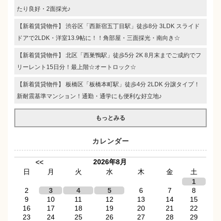
たり良好・2面採光♪
【新着賃貸物件】 渋谷区「西新宿五丁目駅」徒歩8分 3LDK スライド
ドアで2LDK・洋室13.9帖に！！角部屋・三面採光・南向き☆
【新着賃貸物件】 北区「西巣鴨駅」徒歩5分 2K 8月末までご成約でフ
リーレント15日分！最上階☆オートロック☆
【新着賃貸物件】 板橋区「板橋本町駅」徒歩4分 2LDK 分譲タイプ！
新耐震基準マンション！通勤・通学にも便利な好立地♪
もっとみる
カレンダー
2026年8月
<<
日
月
火
水
木
金
土
1
2
3
4
5
6
7
8
9
10
11
12
13
14
15
16
17
18
19
20
21
22
23
24
25
26
27
28
29