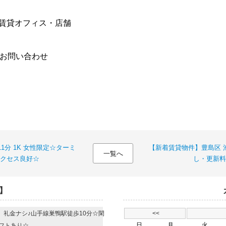
賃貸オフィス・店舗
合お問い合わせ
1分 1K 女性限定☆ターミ
【新着賃貸物件】豊島区 池
一覧へ
クセス良好☆
し・更新料
】
R 礼金ナシ♪山手線巣鴨駅徒歩10分☆閑
<<
日
月
火
フトあり☆