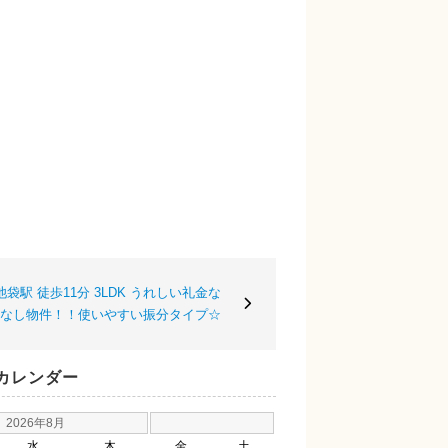
袋駅 徒歩11分 3LDK うれしい礼金な
なし物件！！使いやすい振分タイプ☆
カレンダー
2026年8月
水
木
金
土