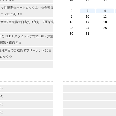
R 女性限定☆オートロックあり☆角部屋
2
3
4
・コンビニあり☆
9
10
11
 防音室2室完備☆日当たり良好・2面採光
16
17
18
23
24
25
30
31
 3LDK スライドドアで2LDK・洋室
面採光・南向き☆
 8月末までご成約でフリーレント15日
ロック☆
5)
4)
6)
6)