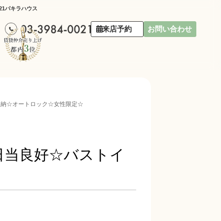
21パキラハウス
来店予約
お問い合わせ
り収納☆オートロック☆女性限定☆
 日当良好☆バストイ