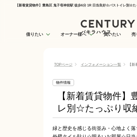
【新着賃貸物件】豊島区 鬼子母神前駅 徒歩6分 1R 日当良好☆バストイレ別☆
借りたい
オーナー様へ
買いたい
売
TOPページ
インフォメーション一覧
【新
物件情報
【新着賃貸物件】豊
レ別☆たっぷり収
緑と歴史を感じる街並み・心地よく落
外壁タイル貼り☆明るいお部屋☆日当