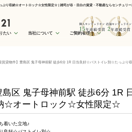
たっぷり収納☆オートロック☆女性限定☆ | 雑司が谷・目白の賃貸・不動産ならセンチュリー
りたい
当社について
ご契約者様へ
着賃貸物件】豊島区 鬼子母神前駅 徒歩6分 1R 日当良好☆バストイレ別☆たっぷ
島区 鬼子母神前駅 徒歩6分 1R
納☆オートロック☆女性限定☆
ち着いた立地♪
り良好☆バストイレ別☆