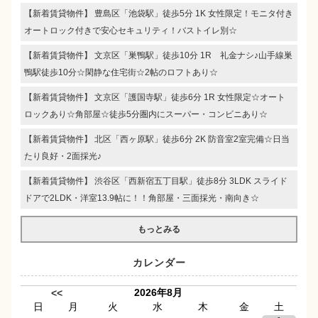
【新着賃貸物件】 豊島区「池袋駅」徒歩5分 1K 女性限定！モニタ付き
オートロック付きで安心セキュリティ！バストイレ別☆
【新着賃貸物件】 文京区「巣鴨駅」徒歩10分 1R 礼金ナシ♪山手線巣
鴨駅徒歩10分☆閑静な住宅街☆2帖のロフトあり☆
【新着賃貸物件】 文京区「護国寺駅」徒歩6分 1R 女性限定☆オート
ロックあり☆角部屋☆徒歩5分圏内にスーパー・コンビニあり☆
【新着賃貸物件】 北区「西ヶ原駅」徒歩6分 2K 防音室2室完備☆日当
たり良好・2面採光♪
【新着賃貸物件】 渋谷区「西新宿五丁目駅」徒歩8分 3LDK スライド
ドアで2LDK・洋室13.9帖に！！角部屋・三面採光・南向き☆
もっとみる
カレンダー
2026年8月
<<
日
月
火
水
木
金
土