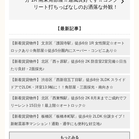
リート打ちっぱなしのお洒落な外観！
【最新記事】
【新着賃貸物件】 文京区「護国寺駅」徒歩6分 1R 女性限定☆オート
ロックあり☆角部屋☆徒歩5分圏内にスーパー・コンビニあり☆
【新着賃貸物件】 北区「西ヶ原駅」徒歩6分 2K 防音室2室完備☆日当
たり良好・2面採光♪
【新着賃貸物件】 渋谷区「西新宿五丁目駅」徒歩8分 3LDK スライド
ドアで2LDK・洋室13.9帖に！！角部屋・三面採光・南向き☆
【新着賃貸物件】 北区「西巣鴨駅」徒歩5分 2K 8月末までご成約でフ
リーレント15日分！最上階☆オートロック☆
【新着賃貸物件】 板橋区「板橋本町駅」徒歩4分 2LDK 分譲タイプ！
新耐震基準マンション！通勤・通学にも便利な好立地♪
もっとみる