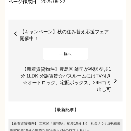
ページ作成日 2025-09-22
【キャンペーン】秋の住み替え応援フェア
開催中！！
一覧へ
【新着賃貸物件】豊島区 雑司が谷駅 徒歩1
分 1LDK 分譲賃貸☆バスルームにはTV付き
☆オートロック、宅配ボックス、24Hゴミ
出し可
【最新記事】
【新着賃貸物件】 文京区「巣鴨駅」徒歩10分 1R 礼金ナシ♪山手線巣
鴨駅徒歩10分☆閑静な住宅街☆2帖のロフトあり☆