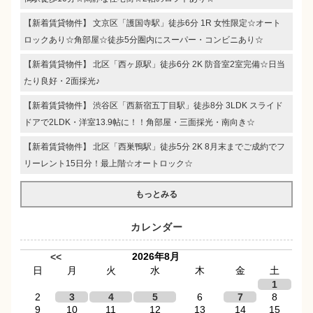
【新着賃貸物件】 文京区「護国寺駅」徒歩6分 1R 女性限定☆オート
ロックあり☆角部屋☆徒歩5分圏内にスーパー・コンビニあり☆
【新着賃貸物件】 北区「西ヶ原駅」徒歩6分 2K 防音室2室完備☆日当
たり良好・2面採光♪
【新着賃貸物件】 渋谷区「西新宿五丁目駅」徒歩8分 3LDK スライド
ドアで2LDK・洋室13.9帖に！！角部屋・三面採光・南向き☆
【新着賃貸物件】 北区「西巣鴨駅」徒歩5分 2K 8月末までご成約でフ
リーレント15日分！最上階☆オートロック☆
もっとみる
カレンダー
2026年8月
<<
日
月
火
水
木
金
土
1
2
3
4
5
6
7
8
9
10
11
12
13
14
15