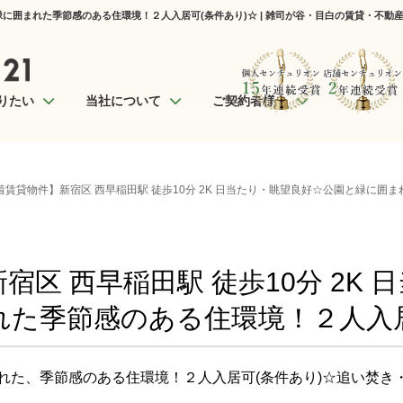
と緑に囲まれた季節感のある住環境！２人入居可(条件あり)☆ | 雑司が谷・目白の賃貸・不動
りたい
当社について
ご契約者様へ
着賃貸物件】新宿区 西早稲田駅 徒歩10分 2K 日当たり・眺望良好☆公園と緑に囲
宿区 西早稲田駅 徒歩10分 2K 
た季節感のある住環境！２人入居
れた、季節感のある住環境！２人入居可(条件あり)☆追い焚き