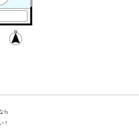
なら
い！