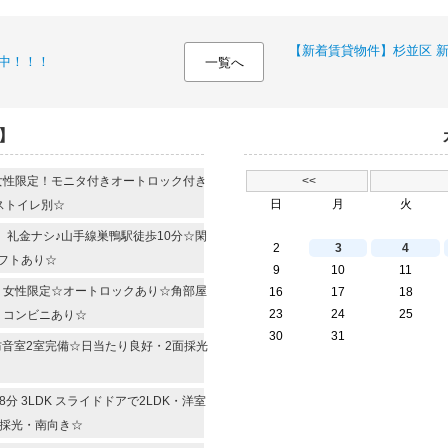
【新着賃貸物件】杉並区 新高
集中！！！
一覧へ
】
 女性限定！モニタ付きオートロック付き
<<
日
月
火
バストイレ別☆
R 礼金ナシ♪山手線巣鴨駅徒歩10分☆閑
2
3
4
フトあり☆
9
10
11
R 女性限定☆オートロックあり☆角部屋
16
17
18
23
24
25
・コンビニあり☆
30
31
 防音室2室完備☆日当たり良好・2面採光
 3LDK スライドドアで2LDK・洋室
面採光・南向き☆