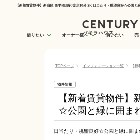
【新着賃貸物件】新宿区 西早稲田駅 徒歩10分 2K 日当たり・眺望良好☆公園
借りたい
オーナー様へ
買いたい
売
TOPページ
インフォメーション一覧
【新
物件情報
【新着賃貸物件】新
☆公園と緑に囲まれ
日当たり・眺望良好☆公園と緑に囲ま