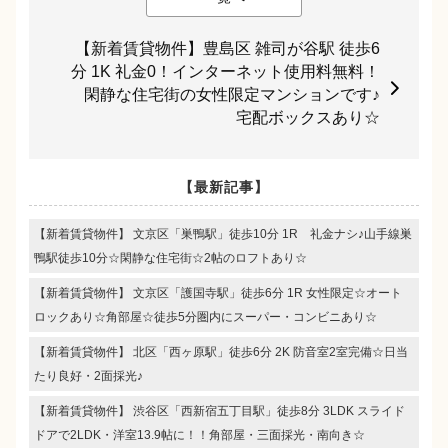
【新着賃貸物件】豊島区 雑司が谷駅 徒歩6
分 1K 礼金0！インターネット使用料無料！
閑静な住宅街の女性限定マンションです♪
宅配ボックスあり☆
【最新記事】
【新着賃貸物件】 文京区「巣鴨駅」徒歩10分 1R 礼金ナシ♪山手線巣
鴨駅徒歩10分☆閑静な住宅街☆2帖のロフトあり☆
【新着賃貸物件】 文京区「護国寺駅」徒歩6分 1R 女性限定☆オート
ロックあり☆角部屋☆徒歩5分圏内にスーパー・コンビニあり☆
【新着賃貸物件】 北区「西ヶ原駅」徒歩6分 2K 防音室2室完備☆日当
たり良好・2面採光♪
【新着賃貸物件】 渋谷区「西新宿五丁目駅」徒歩8分 3LDK スライド
ドアで2LDK・洋室13.9帖に！！角部屋・三面採光・南向き☆