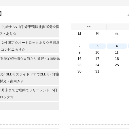
】
R 礼金ナシ♪山手線巣鴨駅徒歩10分☆閑
<<
日
月
火
フトあり☆
R 女性限定☆オートロックあり☆角部屋
2
3
4
・コンビニあり☆
9
10
11
 防音室2室完備☆日当たり良好・2面採光
16
17
18
23
24
25
30
31
 3LDK スライドドアで2LDK・洋室
面採光・南向き☆
 8月末までご成約でフリーレント15日
ロック☆