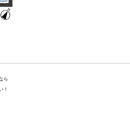
なら
い！