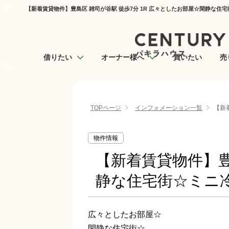
【新着賃貸物件】豊島区 雑司が谷駅 徒歩7分 1R 広々としたお部屋☆閑静な住
借りたい
オーナー様へ
買いたい
売
TOPページ
インフォメーション一覧
【新
物件情報
【新着賃貸物件】豊
静な住宅街☆ミニ
広々としたお部屋☆
閑静な住宅街☆