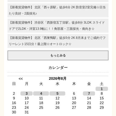
【新着賃貸物件】 北区「西ヶ原駅」徒歩6分 2K 防音室2室完備☆日当
たり良好・2面採光♪
【新着賃貸物件】 渋谷区「西新宿五丁目駅」徒歩8分 3LDK スライド
ドアで2LDK・洋室13.9帖に！！角部屋・三面採光・南向き☆
【新着賃貸物件】 北区「西巣鴨駅」徒歩5分 2K 8月末までご成約でフ
リーレント15日分！最上階☆オートロック☆
もっとみる
カレンダー
2026年8月
<<
日
月
火
水
木
金
土
1
2
3
4
5
6
7
8
9
10
11
12
13
14
15
16
17
18
19
20
21
22
23
24
25
26
27
28
29
30
31