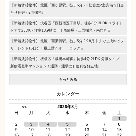
【新着賃貸物件】 北区「西ヶ原駅」徒歩6分 2K 防音室2室完備☆日当
たり良好・2面採光♪
【新着賃貸物件】 渋谷区「西新宿五丁目駅」徒歩8分 3LDK スライド
ドアで2LDK・洋室13.9帖に！！角部屋・三面採光・南向き☆
【新着賃貸物件】 北区「西巣鴨駅」徒歩5分 2K 8月末までご成約でフ
リーレント15日分！最上階☆オートロック☆
【新着賃貸物件】 板橋区「板橋本町駅」徒歩4分 2LDK 分譲タイプ！
新耐震基準マンション！通勤・通学にも便利な好立地♪
もっとみる
カレンダー
2026年8月
<<
日
月
火
水
木
金
土
1
2
3
4
5
6
7
8
9
10
11
12
13
14
15
16
17
18
19
20
21
22