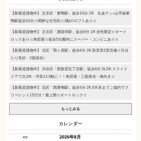
【新着賃貸物件】 文京区「巣鴨駅」徒歩10分 1R 礼金ナシ♪山手線巣
鴨駅徒歩10分☆閑静な住宅街☆2帖のロフトあり☆
【新着賃貸物件】 文京区「護国寺駅」徒歩6分 1R 女性限定☆オート
ロックあり☆角部屋☆徒歩5分圏内にスーパー・コンビニあり☆
【新着賃貸物件】 北区「西ヶ原駅」徒歩6分 2K 防音室2室完備☆日当
たり良好・2面採光♪
【新着賃貸物件】 渋谷区「西新宿五丁目駅」徒歩8分 3LDK スライド
ドアで2LDK・洋室13.9帖に！！角部屋・三面採光・南向き☆
【新着賃貸物件】 北区「西巣鴨駅」徒歩5分 2K 8月末までご成約でフ
リーレント15日分！最上階☆オートロック☆
もっとみる
カレンダー
2026年8月
<<