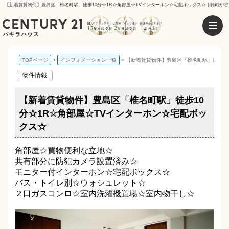
【新着賃貸物件】豊島区「椎名町駅」徒歩10分☆1R☆角部屋☆TVインターホン☆宅配ボックス☆ | 雑司が
TOPページ
インフォメーション一覧
【新着賃貸物件】豊島区「椎名町駅」徒歩10
物件情報
【新着賃貸物件】豊島区「椎名町駅」徒歩10
分☆1R☆角部屋☆TVインターホン☆宅配ボッ
クス☆
角部屋☆買物便利な立地☆
共有部分に防犯カメラ設置済み☆
モニター付インターホン☆宅配ボックス☆
バス・トイレ別☆ウォシュレット☆
２口ガスコンロ☆室内洗濯機置場☆室内物干し☆