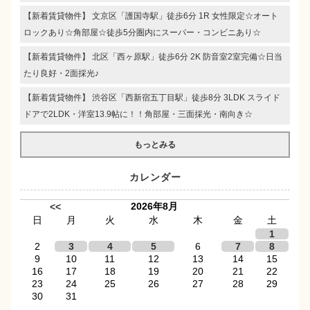
【新着賃貸物件】 文京区「護国寺駅」徒歩6分 1R 女性限定☆オート
ロックあり☆角部屋☆徒歩5分圏内にスーパー・コンビニあり☆
【新着賃貸物件】 北区「西ヶ原駅」徒歩6分 2K 防音室2室完備☆日当
たり良好・2面採光♪
【新着賃貸物件】 渋谷区「西新宿五丁目駅」徒歩8分 3LDK スライド
ドアで2LDK・洋室13.9帖に！！角部屋・三面採光・南向き☆
もっとみる
カレンダー
2026年8月
<<
日
月
火
水
木
金
土
1
2
3
4
5
6
7
8
9
10
11
12
13
14
15
16
17
18
19
20
21
22
23
24
25
26
27
28
29
30
31