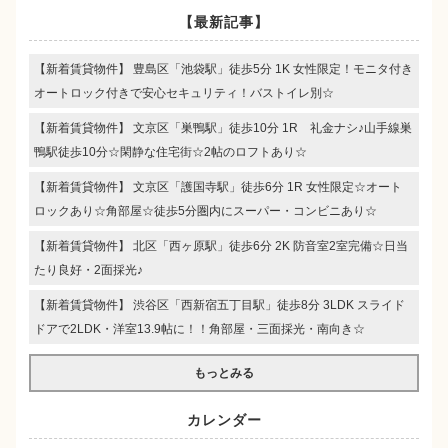
【最新記事】
【新着賃貸物件】 豊島区「池袋駅」徒歩5分 1K 女性限定！モニタ付き
オートロック付きで安心セキュリティ！バストイレ別☆
【新着賃貸物件】 文京区「巣鴨駅」徒歩10分 1R 礼金ナシ♪山手線巣
鴨駅徒歩10分☆閑静な住宅街☆2帖のロフトあり☆
【新着賃貸物件】 文京区「護国寺駅」徒歩6分 1R 女性限定☆オート
ロックあり☆角部屋☆徒歩5分圏内にスーパー・コンビニあり☆
【新着賃貸物件】 北区「西ヶ原駅」徒歩6分 2K 防音室2室完備☆日当
たり良好・2面採光♪
【新着賃貸物件】 渋谷区「西新宿五丁目駅」徒歩8分 3LDK スライド
ドアで2LDK・洋室13.9帖に！！角部屋・三面採光・南向き☆
もっとみる
カレンダー