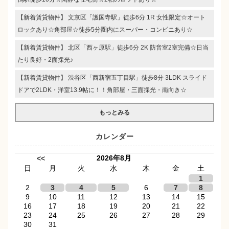
【新着賃貸物件】 文京区「護国寺駅」徒歩6分 1R 女性限定☆オート
ロックあり☆角部屋☆徒歩5分圏内にスーパー・コンビニあり☆
【新着賃貸物件】 北区「西ヶ原駅」徒歩6分 2K 防音室2室完備☆日当
たり良好・2面採光♪
【新着賃貸物件】 渋谷区「西新宿五丁目駅」徒歩8分 3LDK スライド
ドアで2LDK・洋室13.9帖に！！角部屋・三面採光・南向き☆
もっとみる
カレンダー
2026年8月
<<
日
月
火
水
木
金
土
1
2
3
4
5
6
7
8
9
10
11
12
13
14
15
16
17
18
19
20
21
22
23
24
25
26
27
28
29
30
31