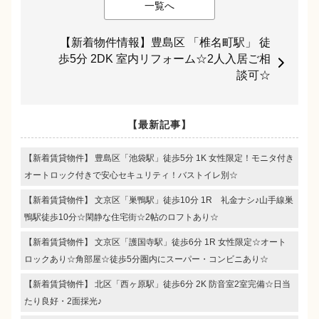
一覧へ
【新着物件情報】豊島区 「椎名町駅」 徒
歩5分 2DK 室内リフォーム☆2人入居ご相
談可☆
【最新記事】
【新着賃貸物件】 豊島区「池袋駅」徒歩5分 1K 女性限定！モニタ付き
オートロック付きで安心セキュリティ！バストイレ別☆
【新着賃貸物件】 文京区「巣鴨駅」徒歩10分 1R 礼金ナシ♪山手線巣
鴨駅徒歩10分☆閑静な住宅街☆2帖のロフトあり☆
【新着賃貸物件】 文京区「護国寺駅」徒歩6分 1R 女性限定☆オート
ロックあり☆角部屋☆徒歩5分圏内にスーパー・コンビニあり☆
【新着賃貸物件】 北区「西ヶ原駅」徒歩6分 2K 防音室2室完備☆日当
たり良好・2面採光♪