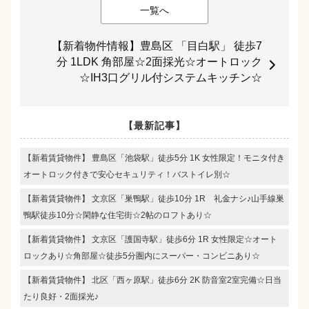
一覧へ
【新着物件情報】豊島区 「目白駅」 徒歩7
分 1LDK 角部屋☆2面採光☆オートロック
☆IH3口グリル付システムキッチン☆
【最新記事】
【新着賃貸物件】 豊島区「池袋駅」徒歩5分 1K 女性限定！モニタ付き
オートロック付きで安心セキュリティ！バストイレ別☆
【新着賃貸物件】 文京区「巣鴨駅」徒歩10分 1R 礼金ナシ♪山手線巣
鴨駅徒歩10分☆閑静な住宅街☆2帖のロフトあり☆
【新着賃貸物件】 文京区「護国寺駅」徒歩6分 1R 女性限定☆オート
ロックあり☆角部屋☆徒歩5分圏内にスーパー・コンビニあり☆
【新着賃貸物件】 北区「西ヶ原駅」徒歩6分 2K 防音室2室完備☆日当
たり良好・2面採光♪