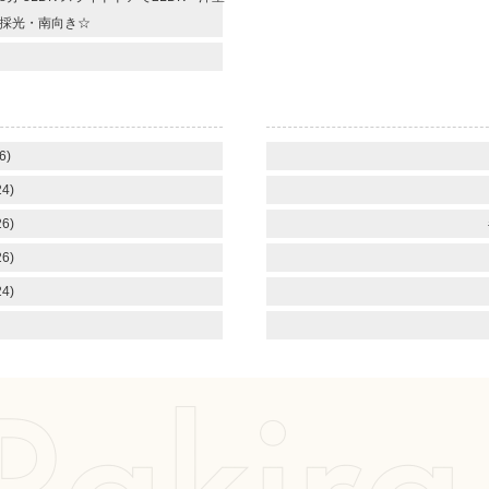
面採光・南向き☆
6)
4)
6)
6)
4)