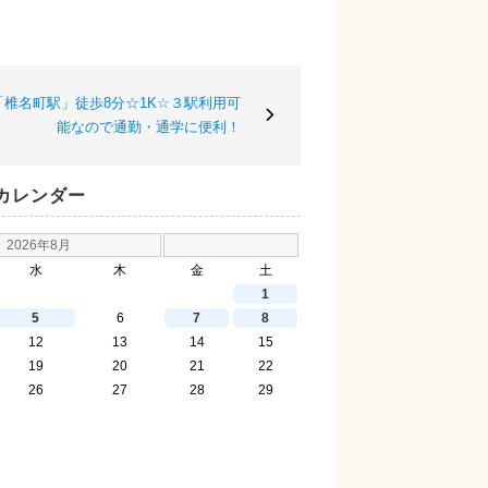
椎名町駅」徒歩8分☆1K☆３駅利用可
能なので通勤・通学に便利！
カレンダー
2026年8月
水
木
金
土
1
5
6
7
8
12
13
14
15
19
20
21
22
26
27
28
29