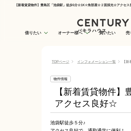
【新着賃貸物件】豊島区「池袋駅」徒歩5分☆1K☆角部屋☆２面採光☆アクセス良
借りたい
オーナー様へ
買いたい
売
TOPページ
インフォメーション一覧
【新
物件情報
【新着賃貸物件】豊
アクセス良好☆
池袋駅徒歩５分♪
アクセス良好で、通勤通学に便利！