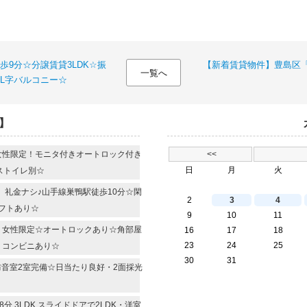
9分☆分譲賃貸3LDK☆振
【新着賃貸物件】豊島区「
一覧へ
L字バルコニー☆
】
 女性限定！モニタ付きオートロック付き
<<
日
月
火
バストイレ別☆
R 礼金ナシ♪山手線巣鴨駅徒歩10分☆閑
2
3
4
フトあり☆
9
10
11
R 女性限定☆オートロックあり☆角部屋
16
17
18
23
24
25
・コンビニあり☆
30
31
 防音室2室完備☆日当たり良好・2面採光
 3LDK スライドドアで2LDK・洋室