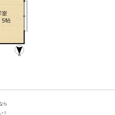
なら
い！