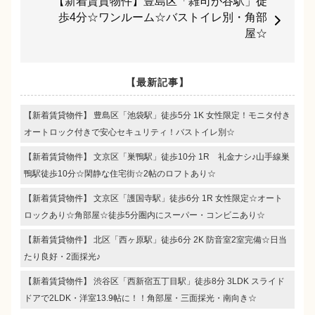
【新着賃貸物件】豊島区「雑司が谷駅」徒
歩4分☆ワンルーム☆バストイレ別・角部
屋☆
【最新記事】
【新着賃貸物件】 豊島区「池袋駅」徒歩5分 1K 女性限定！モニタ付き
オートロック付きで安心セキュリティ！バストイレ別☆
【新着賃貸物件】 文京区「巣鴨駅」徒歩10分 1R 礼金ナシ♪山手線巣
鴨駅徒歩10分☆閑静な住宅街☆2帖のロフトあり☆
【新着賃貸物件】 文京区「護国寺駅」徒歩6分 1R 女性限定☆オート
ロックあり☆角部屋☆徒歩5分圏内にスーパー・コンビニあり☆
【新着賃貸物件】 北区「西ヶ原駅」徒歩6分 2K 防音室2室完備☆日当
たり良好・2面採光♪
【新着賃貸物件】 渋谷区「西新宿五丁目駅」徒歩8分 3LDK スライド
ドアで2LDK・洋室13.9帖に！！角部屋・三面採光・南向き☆