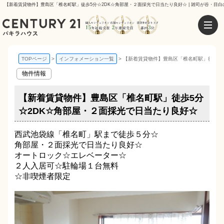
【新着賃貸物件】豊島区「椎名町駅」徒歩5分☆2DK☆角部屋・２面採光で日当たり良好☆ | 雑司が谷・目白
TOPページ
インフォメーション一覧
【新着賃貸物件】豊島区「椎名町駅」徒歩5
物件情報
【新着賃貸物件】豊島区「椎名町駅」徒歩5分
☆2DK☆角部屋・２面採光で日当たり良好☆
西武池袋線「椎名町」駅まで徒歩５分☆
角部屋・２面採光で日当たり良好☆
オートロック☆エレベーター☆
２人入居可☆駐輪場１台無料
☆非喫煙者限定