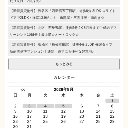
たり良好・2面採光♪
【新着賃貸物件】 渋谷区「西新宿五丁目駅」徒歩8分 3LDK スライド
ドアで2LDK・洋室13.9帖に！！角部屋・三面採光・南向き☆
【新着賃貸物件】 北区「西巣鴨駅」徒歩5分 2K 8月末までご成約でフ
リーレント15日分！最上階☆オートロック☆
【新着賃貸物件】 板橋区「板橋本町駅」徒歩4分 2LDK 分譲タイプ！
新耐震基準マンション！通勤・通学にも便利な好立地♪
もっとみる
カレンダー
2026年8月
<<
日
月
火
水
木
金
土
1
2
3
4
5
6
7
8
9
10
11
12
13
14
15
16
17
18
19
20
21
22
23
24
25
26
27
28
29
30
31